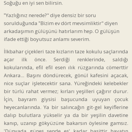
Soğuğu en iyi sen bilirsin.
‟Yazlığınız nerede?" diye densiz bir soru
sorulduğunda ‟Bizim ev dört mevsimliktir" diyen
arkadaşımın gülüşünü hatırlarım hep. O gülüşün
ifade ettiği boyutsuz anlamı severim.
İlkbahar çiçekleri taze kızların taze kokulu saçlarında
açar ilk önce. Serdiği renklerinde, saldığı
kokularında, efil efil esen ılık rüzgarında cömerttir
Ankara... Başını döndürecek, gönül kafesini açacak,
nice suçlar işletecektir sana. Yüreğindeki kelebekler
bir türlü rahat vermez; kırları yeşilleri çağırır durur.
İçin, bayram giysisi başucunda uyuyan çocuk
heyecanlarında. Ya bir salıncağın git-gel keyiflerine
dalıp bulutlara yükselir ya da bir yeşilin davetine
kanıp, uzanıp gökyüzüne bakarsın öylesine gamsız.
'Dünyada güneş sende eş' kadar basittir hayatın