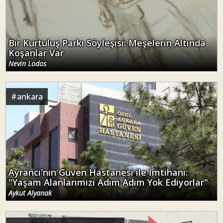
Bir Kurtuluş Parkı Söyleşisi: Meşelerin Altında
Koşanlar Var
Nevin Lodos
#
ankara
Ayrancı'nın Güven Hastanesi ile İmtihanı:
"Yaşam Alanlarımızı Adım Adım Yok Ediyorlar"
Aykut Alyanak