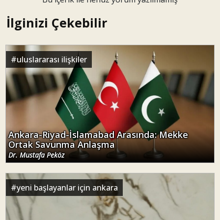
İlginizi Çekebilir
#
uluslararası ilişkiler
Ankara-Riyad-İslamabad Arasında: Mekke
Ortak Savunma Anlaşma
Dr. Mustafa Peköz
#
yeni başlayanlar için ankara