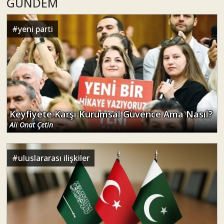
GÜNDEM
#
yeni parti
Keyfiyete Karşı Kurumsal Güvence Ama Nasıl?
Ali Onat Çetin
#
uluslararası ilişkiler