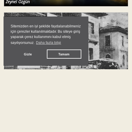
Zeynel Özgün
#
türkiye siyaseti
Sitemizden en iyi şekilde faydalanabilmeniz
için çerezler kullanılmaktadır. Bu siteye giriş
yaparak çerez kullanımını kabul etmiş
sayılıyorsunuz.
Daha fazla bilgi
Gizle
Tamam
Anadolu Kulübü: Bir Ayrıcalığın Tarihi
Ecehan Balta
#
yeni başlayanlar için ankara