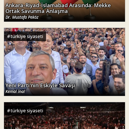
Ankara-Riyad-İslamabad Arasında: Mekke
Ortak Savunma Anlaşma
Dr. Mustafa Peköz
#
türkiye siyaseti
Yeni Parti'nin Eskiyle Savaşı
Kemal İnal
#
türkiye siyaseti