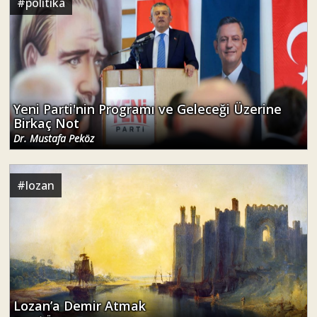
#
politika
Yeni Parti'nin Programı ve Geleceği Üzerine
Birkaç Not
Dr. Mustafa Peköz
#
lozan
Lozan’a Demir Atmak