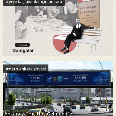
#
yeni başlayanlar için ankara
#
nato ankara zirvesi
Ankara'ya Hiç Hoş Gelmediniz!