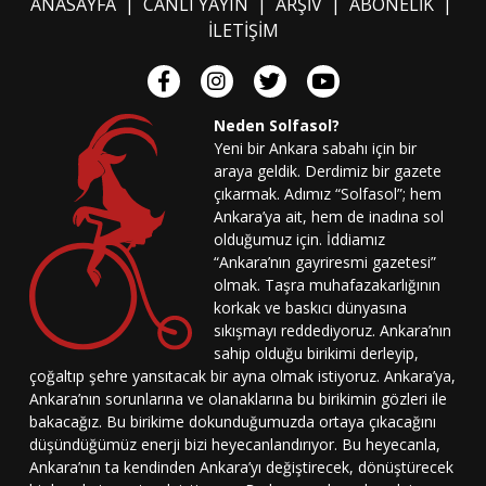
ANASAYFA
|
CANLI YAYIN
|
ARŞİV
|
ABONELİK
|
İLETİŞİM
Neden Solfasol?
Yeni bir Ankara sabahı için bir
araya geldik. Derdimiz bir gazete
çıkarmak. Adımız “Solfasol”; hem
Ankara’ya ait, hem de inadına sol
olduğumuz için. İddiamız
“Ankara’nın gayriresmi gazetesi”
olmak. Taşra muhafazakarlığının
korkak ve baskıcı dünyasına
sıkışmayı reddediyoruz. Ankara’nın
sahip olduğu birikimi derleyip,
çoğaltıp şehre yansıtacak bir ayna olmak istiyoruz. Ankara’ya,
Ankara’nın sorunlarına ve olanaklarına bu birikimin gözleri ile
bakacağız. Bu birikime dokunduğumuzda ortaya çıkacağını
düşündüğümüz enerji bizi heyecanlandırıyor. Bu heyecanla,
Ankara’nın ta kendinden Ankara’yı değiştirecek, dönüştürecek