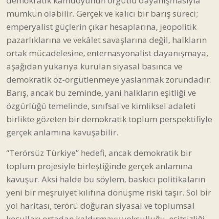
demokratik kamuoyunun örgütlü dayanışmasıyla
mümkün olabilir. Gerçek ve kalıcı bir barış süreci;
emperyalist güçlerin çıkar hesaplarına, jeopolitik
pazarlıklarına ve vekâlet savaşlarına değil, halkların
ortak mücadelesine, enternasyonalist dayanışmaya,
aşağıdan yukarıya kurulan siyasal basınca ve
demokratik öz-örgütlenmeye yaslanmak zorundadır.
Barış, ancak bu zeminde, yani halkların eşitliği ve
özgürlüğü temelinde, sınıfsal ve kimliksel adaleti
birlikte gözeten bir demokratik toplum perspektifiyle
gerçek anlamına kavuşabilir.
“Terörsüz Türkiye” hedefi, ancak demokratik bir
toplum projesiyle birleştiğinde gerçek anlamına
kavuşur. Aksi halde bu söylem, baskıcı politikaların
yeni bir meşruiyet kılıfına dönüşme riski taşır. Sol bir
yol haritası, terörü doğuran siyasal ve toplumsal
koşulları ortadan kaldırmayı; yoksulluğu, eşitsizliği,