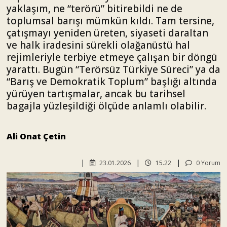
yaklaşım, ne “terörü” bitirebildi ne de
toplumsal barışı mümkün kıldı. Tam tersine,
çatışmayı yeniden üreten, siyaseti daraltan
ve halk iradesini sürekli olağanüstü hal
rejimleriyle terbiye etmeye çalışan bir döngü
yarattı. Bugün “Terörsüz Türkiye Süreci” ya da
“Barış ve Demokratik Toplum” başlığı altında
yürüyen tartışmalar, ancak bu tarihsel
bagajla yüzleşildiği ölçüde anlamlı olabilir.
Ali Onat Çetin
23.01.2026
15.22
0 Yorum