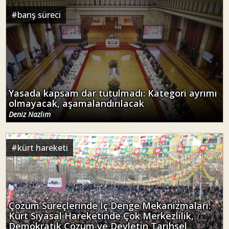
#
barış süreci
Yasada kapsam dar tutulmadı: Kategori ayrımı
olmayacak, aşamalandırılacak
Deniz Nazlım
#
kürt hareketi
Çözüm Süreçlerinde İç Denge Mekanizmaları:
Kürt Siyasal Hareketinde Çok Merkezlilik,
Demokratik Çözüm ve Devletin Tarihsel