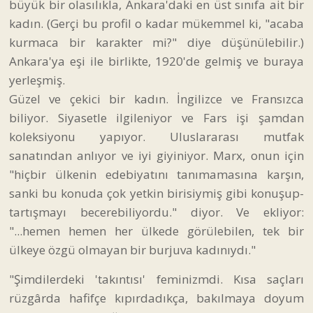
büyük bir olasılıkla, Ankara'daki en üst sınıfa ait bir
kadın. (Gerçi bu profil o kadar mükemmel ki, "acaba
kurmaca bir karakter mi?" diye düşünülebilir.)
Ankara'ya eşi ile birlikte, 1920'de gelmiş ve buraya
yerleşmiş.
Güzel ve çekici bir kadın. İngilizce ve Fransızca
biliyor. Siyasetle ilgileniyor ve Fars işi şamdan
koleksiyonu yapıyor. Uluslararası mutfak
sanatından anlıyor ve iyi giyiniyor. Marx, onun için
"hiçbir ülkenin edebiyatını tanımamasına karşın,
sanki bu konuda çok yetkin birisiymiş gibi konuşup-
tartışmayı becerebiliyordu." diyor. Ve ekliyor:
"...hemen hemen her ülkede görülebilen, tek bir
ülkeye özgü olmayan bir burjuva kadınıydı."
"Şimdilerdeki 'takıntısı' feminizmdi. Kısa saçları
rüzgârda hafifçe kıpırdadıkça, bakılmaya doyum