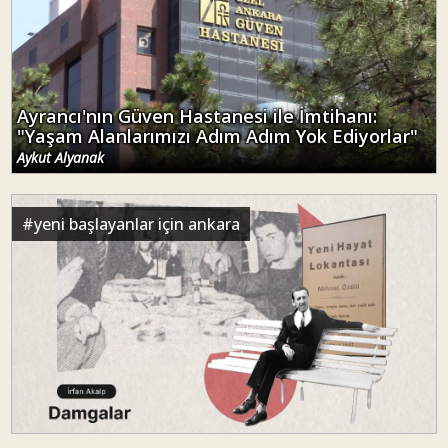
Ayrancı'nın Güven Hastanesi ile İmtihanı:
"Yaşam Alanlarımızı Adım Adım Yok Ediyorlar"
Aykut Alyanak
#
yeni başlayanlar için ankara