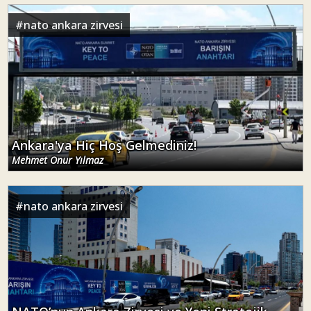
#
nato ankara zirvesi
Ankara'ya Hiç Hoş Gelmediniz!
Mehmet Onur Yılmaz
#
nato ankara zirvesi