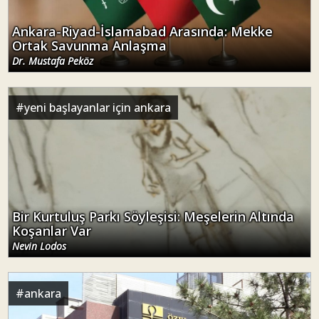
Ankara-Riyad-İslamabad Arasında: Mekke
Ortak Savunma Anlaşma
Dr. Mustafa Peköz
#
yeni başlayanlar için ankara
Bir Kurtuluş Parkı Söyleşisi: Meşelerin Altında
Koşanlar Var
Nevin Lodos
#
ankara