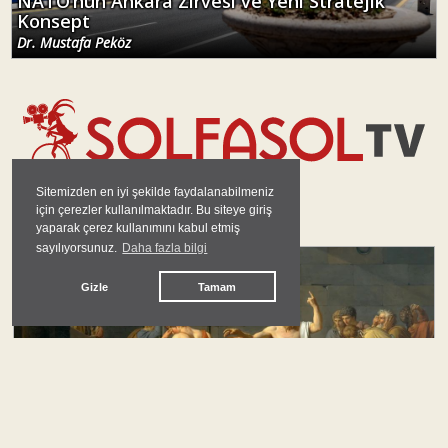
NATO’nun Ankara Zirvesi ve Yeni Stratejik
Konsept
Dr. Mustafa Peköz
Sitemizden en iyi şekilde faydalanabilmeniz
için çerezler kullanılmaktadır. Bu siteye giriş
GÜNDEM
yaparak çerez kullanımını kabul etmiş
sayılıyorsunuz.
Daha fazla bilgi
#
barış
Gizle
Tamam
Barışa Giden Uzun Yolda Camuscu Cesaret,
Kahraman ve Mücadele Sorumluluğu