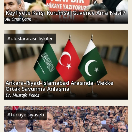
Keyfiyete Karşı Kurumsal Güvence Ama Nasıl?
Ali Onat Çetin
#
uluslararası ilişkiler
Ankara-Riyad-İslamabad Arasında: Mekke
Ortak Savunma Anlaşma
Dr. Mustafa Peköz
#
türkiye siyaseti