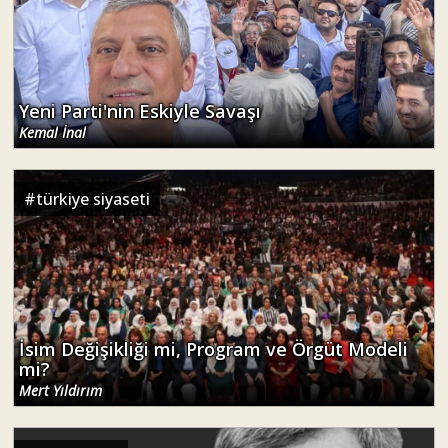
Yeni Parti'nin Eskiyle Savaşı
Kemal İnal
#
türkiye siyaseti
İsim Değişikliği mi, Program ve Örgüt Modeli
mi?
Mert Yıldırım