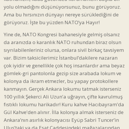
yolu olmadığını düşünüyorsunuz, bunu görüyoruz.
Ama bu hırsınızın dünyayı nereye sürüklediğini de
görüyoruz. İşte bu yüzden NATO’ya Hayır!
Yine de, NATO Kongresi bahanesiyle gelmiş olsanız
da aranızda o karanlık NATO ruhundan biraz olsun
sıyrılabilenleriniz olursa, onlara sivil birkaç tavsiyem
var. Bizim taksicilerimiz İstanbul’dakilere nazaran
çok iyidir ve genellikle çok hoş insanlardır ama beyaz
gömlek-gri pantolonla gezip size arabada lokum ve
kolonya da ikram etmezler, bu yapay protokollere
kanmayın. Gerçek Ankara lokumu tatmak isterseniz
100 yıllık Şekerci Ali Uzun'a uğrayın, çifte kavrulmuş
fıstıklı lokumu harikadır! Kuru kahve Hacıbayram'da
Gül Kahve'den alınır. İlla kolonya almak isterseniz de
Ankara’nın asırlık kolonyacısı Eyüp Sabri Tuncer’in
Ulus’taki ya da Esat Caddesindeki mağazalarından