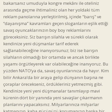
bakarsanız umuduyla kongre mekânı ile oteliniz
arasında geçme ihtimaliniz olan her yoldaki tüm
reklam panolarına yerleştirilmiş, içinde "barış" ve
“dayanışma” kavramları geçen sloganların eşlik ettiği
savaş oyuncaklarınızın boy boy reklamlarını
göreceksiniz. Siz barışın silahla ve sürekli olarak
kendinize yeni düşmanlar tarif ederek
sağlanabileceğine inanıyorsunuz; biz ise barışın
silahların olmadığı bir ortamda ve ancak birlikte
yaşamı örgütleyerek var olabileceğine inanıyoruz.
Bu
yüzden NATO’ya da, savaş oyunlarınıza da hayır. Kim
bilir Ankara’da bir araya gelip dünyanın başına ne
çoraplar örecekseniz, ördükleriniz yetmezmiş gibi.
Kendinize yeni yeni düşmanalar tanımlayıp mavi
kürenin dört bir yanında yeni savaşlar çıkarmanın
planlarını yapacaksınız. M
ilyarlarınıza milyarlar
katmanızın, kaba gücünüzü korumanızın başka bir