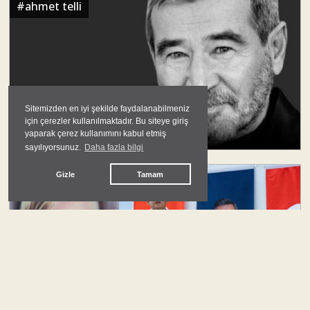
#
ahmet telli
Sitemizden en iyi şekilde faydalanabilmeniz
Kuş Kafesi İçindeki Ahmet Telli
için çerezler kullanılmaktadır. Bu siteye giriş
yaparak çerez kullanımını kabul etmiş
Halil Cengiz Gültekin
sayılıyorsunuz.
Daha fazla bilgi
Gizle
Tamam
#
politika
Yeni Parti'nin Programı ve Geleceği Üzerine
Birkaç Not