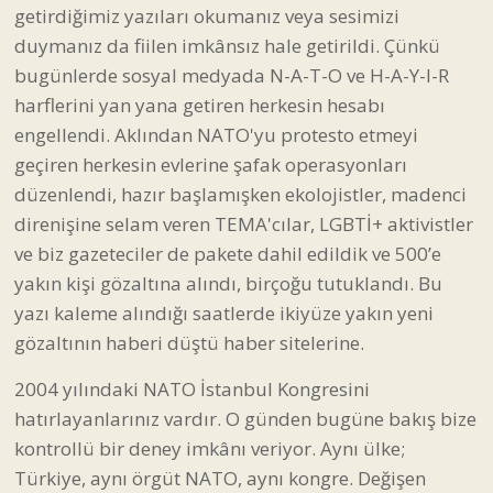
getirdiğimiz yazıları okumanız veya sesimizi
duymanız da fiilen imkânsız hale getirildi. Çünkü
bugünlerde sosyal medyada N-A-T-O ve H-A-Y-I-R
harflerini yan yana getiren herkesin hesabı
engellendi. Aklından NATO'yu protesto etmeyi
geçiren herkesin evlerine şafak operasyonları
düzenlendi, hazır başlamışken ekolojistler, madenci
direnişine selam veren TEMA'cılar, LGBTİ+ aktivistler
ve biz gazeteciler de pakete dahil edildik ve 500’e
yakın kişi gözaltına alındı, birçoğu tutuklandı. Bu
yazı kaleme alındığı saatlerde ikiyüze yakın yeni
gözaltının haberi düştü haber sitelerine.
2004 yılındaki NATO İstanbul Kongresini
hatırlayanlarınız vardır. O günden bugüne bakış bize
kontrollü bir deney imkânı veriyor. Aynı ülke;
Türkiye, aynı örgüt NATO, aynı kongre. Değişen