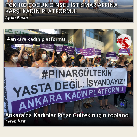
TCK 103 ÇOCUK CİNSEL İSTİSMAR AFFINA
KARŞI KADIN PLATFORMU:
Aydın Bodur
#
ankara kadın platformu
Ankara'da Kadınlar Pınar Gültekin için toplandı
Ceren İskit