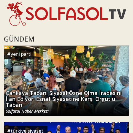
GÜNDEM
#
yeni parti
Çankaya Tabanı Siyasal Özne Olma İradesini
İlan Ediyor: Esnaf Siyasetine Karşı Örgütlü
Taban
Solfasol Haber Merkezi
#
türkiye siyaseti