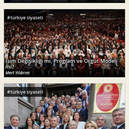
#
türkiye siyaseti
İsim Değişikliği mi, Program ve Örgüt Modeli
mi?
Mert Yıldırım
#
türkiye siyaseti