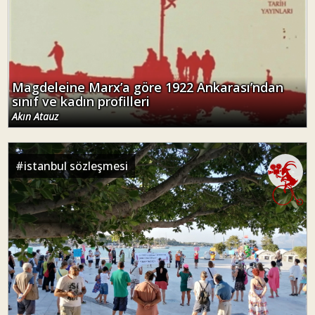
Magdeleine Marx’a göre 1922 Ankarası’ndan
sınıf ve kadın profilleri
Akın Atauz
#
istanbul sözleşmesi