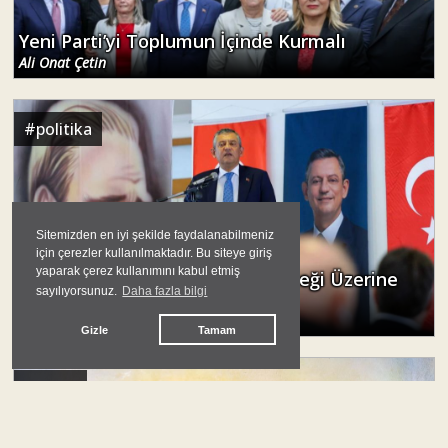
Yeni Parti’yi Toplumun İçinde Kurmalı
Ali Onat Çetin
#
politika
Sitemizden en iyi şekilde faydalanabilmeniz
için çerezler kullanılmaktadır. Bu siteye giriş
yaparak çerez kullanımını kabul etmiş
Yeni Parti'nin Programı ve Geleceği Üzerine
sayılıyorsunuz.
Daha fazla bilgi
Birkaç Not
Dr. Mustafa Peköz
Gizle
Tamam
#
lozan