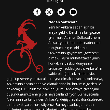
İLETİŞİM
Neden Solfasol?
Yeni bir Ankara sabahı için bir
araya geldik. Derdimiz bir gazete
çıkarmak. Adımız “Solfasol”; hem
Ankara’ya ait, hem de inadına sol
olduğumuz için. İddiamız
“Ankara’nın gayriresmi gazetesi”
olmak. Taşra muhafazakarlığının
korkak ve baskıcı dünyasına
sıkışmayı reddediyoruz. Ankara’nın
sahip olduğu birikimi derleyip,
çoğaltıp şehre yansıtacak bir ayna olmak istiyoruz. Ankara’ya,
Ankara’nın sorunlarına ve olanaklarına bu birikimin gözleri ile
bakacağız. Bu birikime dokunduğumuzda ortaya çıkacağını
düşündüğümüz enerji bizi heyecanlandırıyor. Bu heyecanla,
Ankara’nın ta kendinden Ankara’yı değiştirecek, dönüştürecek
bir hareket yaratmak istiyoruz. Bu heyecanla, şehre dair
sözlerimizi ve yapma isteklerimizi, eleştirel ama adil bir