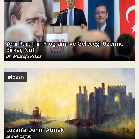
Yeni Parti'nin Programı ve Geleceği Üzerine
Birkaç Not
Dr. Mustafa Peköz
#
lozan
Lozan’a Demir Atmak
Zeynel Özgün