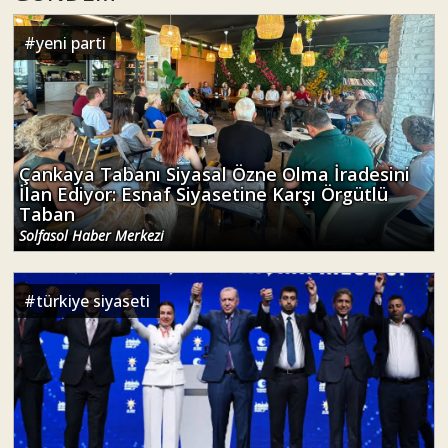
#
yeni parti
Çankaya Tabanı Siyasal Özne Olma İradesini
İlan Ediyor: Esnaf Siyasetine Karşı Örgütlü
Taban
Solfasol Haber Merkezi
#
türkiye siyaseti