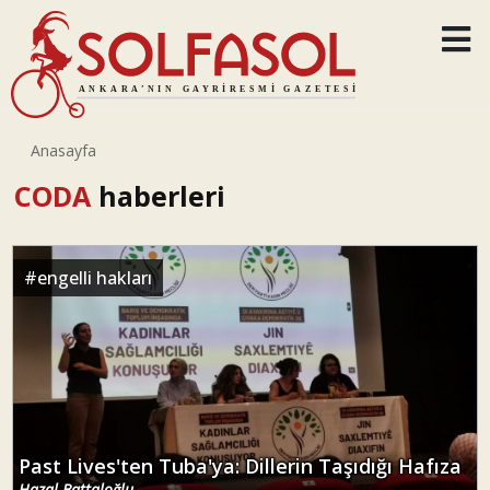
Anasayfa
CODA
haberleri
#
engelli hakları
Past Lives'ten Tuba'ya: Dillerin Taşıdığı Hafıza
Hazal Battaloğlu