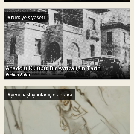
#
türkiye siyaseti
Anadolu Kulübü: Bir Ayrıcalığın Tarihi
Ecehan Balta
#
yeni başlayanlar için ankara