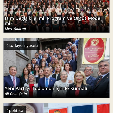
İsim Değişikliği mi, Program ve Örgüt Modeli
mi?
Mert Yıldırım
#
türkiye siyaseti
Yeni Parti’yi Toplumun İçinde Kurmalı
Ali Onat Çetin
#
politika