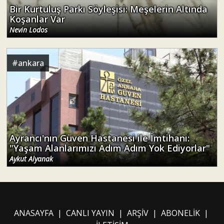
Bir Kurtuluş Parkı Söyleşisi: Meşelerin Altında
Koşanlar Var
Nevin Lodos
#
ankara
Ayrancı'nın Güven Hastanesi ile İmtihanı:
"Yaşam Alanlarımızı Adım Adım Yok Ediyorlar"
Aykut Alyanak
ANASAYFA
|
CANLI YAYIN
|
ARŞİV
|
ABONELİK
|