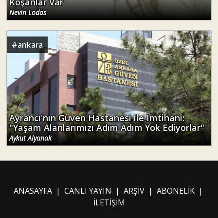
Koşanlar Var
Nevin Lodos
#
ankara
Ayrancı'nın Güven Hastanesi ile İmtihanı:
"Yaşam Alanlarımızı Adım Adım Yok Ediyorlar"
Aykut Alyanak
ANASAYFA
|
CANLI YAYIN
|
ARŞİV
|
ABONELİK
|
İLETİŞİM