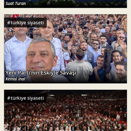
Suat Turan
#
türkiye siyaseti
Yeni Parti'nin Eskiyle Savaşı
Kemal İnal
#
türkiye siyaseti