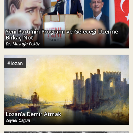
Yeni Parti'nin Programı ve Geleceği Üzerine
Birkaç Not
Dr. Mustafa Peköz
#
lozan
Lozan’a Demir Atmak
Zeynel Özgün