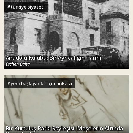
#
türkiye siyaseti
Anadolu Kulübü: Bir Ayrıcalığın Tarihi
Ecehan Balta
#
yeni başlayanlar için ankara
Bir Kurtuluş Parkı Söyleşisi: Meşelerin Altında