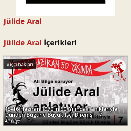
Jülide Aral
Jülide Aral
İçerikleri
#
işçi hakları
15-16 Haziran 1970'in 50. Yılında Tanıklarıyla
Dünden Bugüne Büyük İşçi Direnişi - 7
Ali Bilge