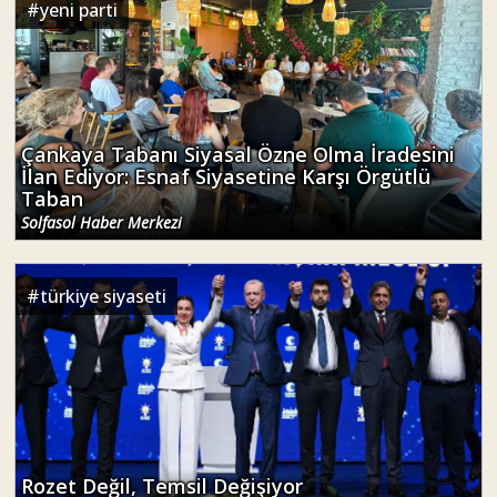
#
yeni parti
Çankaya Tabanı Siyasal Özne Olma İradesini
İlan Ediyor: Esnaf Siyasetine Karşı Örgütlü
Taban
Solfasol Haber Merkezi
#
türkiye siyaseti
Rozet Değil, Temsil Değişiyor