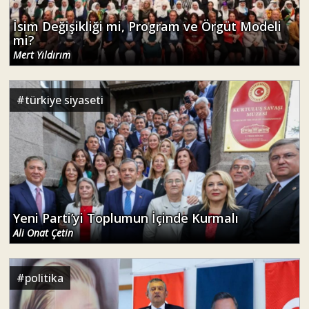
İsim Değişikliği mi, Program ve Örgüt Modeli
mi?
Mert Yıldırım
#
türkiye siyaseti
Yeni Parti’yi Toplumun İçinde Kurmalı
Ali Onat Çetin
#
politika