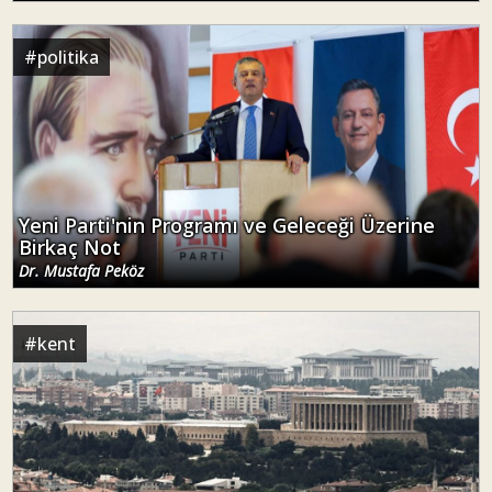
#
politika
Yeni Parti'nin Programı ve Geleceği Üzerine
Birkaç Not
Dr. Mustafa Peköz
#
kent