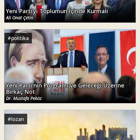
Yeni Parti’yi Toplumun İçinde Kurmalı
Ali Onat Çetin
#
politika
Yeni Parti'nin Programı ve Geleceği Üzerine
Birkaç Not
Dr. Mustafa Peköz
#
lozan