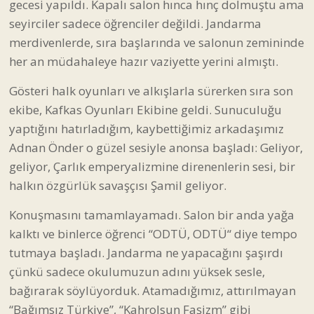
gecesi yapıldı. Kapalı salon hınca hınç dolmuştu ama
seyirciler sadece öğrenciler değildi. Jandarma
merdivenlerde, sıra başlarında ve salonun zemininde
her an müdahaleye hazır vaziyette yerini almıştı.
Gösteri halk oyunları ve alkışlarla sürerken sıra son
ekibe, Kafkas Oyunları Ekibine geldi. Sunuculuğu
yaptığını hatırladığım, kaybettiğimiz arkadaşımız
Adnan Önder o güzel sesiyle anonsa başladı: Geliyor,
geliyor, Çarlık emperyalizmine direnenlerin sesi, bir
halkın özgürlük savaşçısı Şamil geliyor.
Konuşmasını tamamlayamadı. Salon bir anda yağa
kalktı ve binlerce öğrenci “ODTÜ, ODTÜ“ diye tempo
tutmaya başladı. Jandarma ne yapacağını şaşırdı
çünkü sadece okulumuzun adını yüksek sesle,
bağırarak söylüyorduk. Atamadığımız, attırılmayan
“Bağımsız Türkiye”, “Kahrolsun Faşizm” gibi