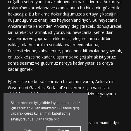
çoğaltıp şehre yansıtacak bir ayna olmak istiyoruz. Ankara’ya,
Ankara’nın sorunlarına ve olanaklarına bu birikimin gözleri ile
bakacağız. Bu birikime dokunduğumuzda ortaya çıkacağını
düşündüğümüz enerji bizi heyecanlandırıyor. Bu heyecanla,
Ankara’nın ta kendinden Ankara’yı değiştirecek, dönüştürecek
bir hareket yaratmak istiyoruz. Bu heyecanla, şehre dair
sözlerimizi ve yapma isteklerimizi, eleştirel ama adil bir
yaklaşımla Ankara’nın sokaklarına, meydanlarına,
üniversitelerine, kahvelerine, parklarına, kitapçılarına yaymak,
en uzak köşesine kadar ulaştırmak ve çoğalmak istiyoruz;
sonra sesimiz ve gücümüz nereye kadar yeter ise oraya
kadar gitmek.
Eğer sizce de bu sözlerimizin bir anlamı varsa, Ankara’nın
Gayriresmi Gazetesi Solfasol’e el vermek için yazınızla,
çizinizle, sesinizle bu harekete katılmaya, bizimle yanyana
durmaya davetlisiniz.
Sitemizden en iyi şekilde faydalanabilmeniz
için çerezler kullanılmaktadır. Bu siteye giriş
yaparak çerez kullanımını kabul etmiş
sayılıyorsunuz.
Daha fazla bilgi
Solfasol.tv © 2024 Her hakkı Saklıdır | yazılım&tasarım:
madmedya
Gizle
Tamam