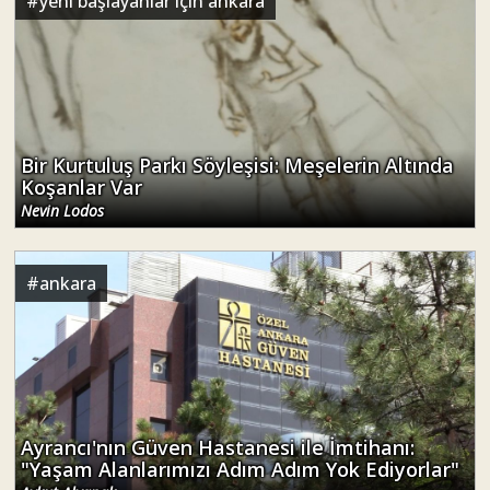
#
yeni başlayanlar için ankara
Bir Kurtuluş Parkı Söyleşisi: Meşelerin Altında
Koşanlar Var
Nevin Lodos
#
ankara
Ayrancı'nın Güven Hastanesi ile İmtihanı:
"Yaşam Alanlarımızı Adım Adım Yok Ediyorlar"