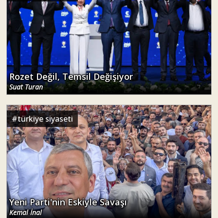
Rozet Değil, Temsil Değişiyor
Suat Turan
#
türkiye siyaseti
Yeni Parti'nin Eskiyle Savaşı
Kemal İnal