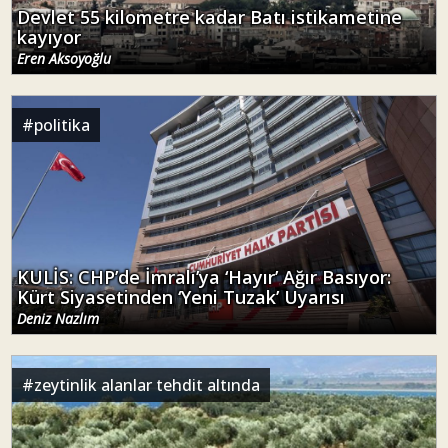
Devlet 55 kilometre kadar Batı istikametine
kayıyor
Eren Aksoyoğlu
#
politika
KULİS: CHP’de İmralı’ya ‘Hayır’ Ağır Basıyor:
Kürt Siyasetinden ‘Yeni Tuzak’ Uyarısı
Deniz Nazlım
#
zeytinlik alanlar tehdit altında