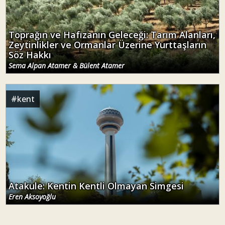
Toprağın ve Hafızanın Geleceği: Tarım Alanları,
Zeytinlikler ve Ormanlar Üzerine Yurttaşların
Söz Hakkı
Sema Alpan Atamer & Bülent Atamer
#
kent
Atakule: Kentin Kentli Olmayan Simgesi
Eren Aksoyoğlu