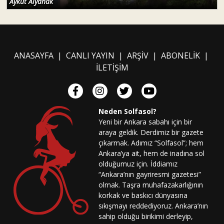
Aykut Alyanak
ANASAYFA
|
CANLI YAYIN
|
ARŞİV
|
ABONELİK
|
İLETİŞİM
Neden Solfasol?
Yeni bir Ankara sabahı için bir
araya geldik. Derdimiz bir gazete
çıkarmak. Adımız “Solfasol”; hem
Ankara’ya ait, hem de inadına sol
olduğumuz için. İddiamız
“Ankara’nın gayriresmi gazetesi”
olmak. Taşra muhafazakarlığının
korkak ve baskıcı dünyasına
sıkışmayı reddediyoruz. Ankara’nın
sahip olduğu birikimi derleyip,