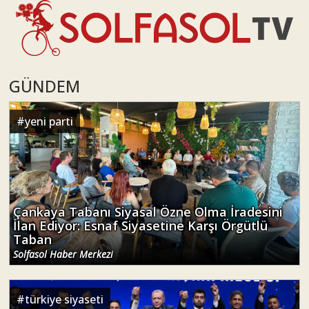
GÜNDEM
#
yeni parti
Çankaya Tabanı Siyasal Özne Olma İradesini
İlan Ediyor: Esnaf Siyasetine Karşı Örgütlü
Taban
Solfasol Haber Merkezi
#
türkiye siyaseti