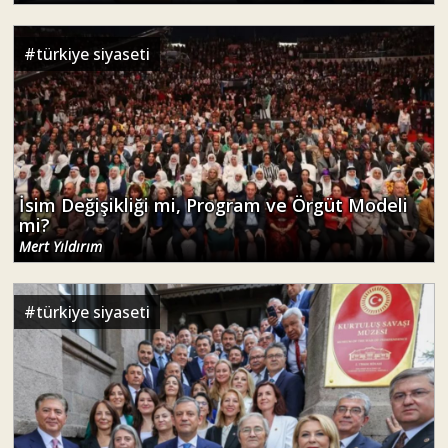
#
türkiye siyaseti
İsim Değişikliği mi, Program ve Örgüt Modeli
mi?
Mert Yıldırım
#
türkiye siyaseti