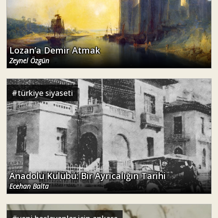
Lozan’a Demir Atmak
Zeynel Özgün
#
türkiye siyaseti
Anadolu Kulübü: Bir Ayrıcalığın Tarihi
Ecehan Balta