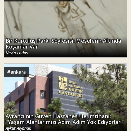
Bir Kurtuluş Parkı Söyleşisi: Meşelerin Altında
Koşanlar Var
Nevin Lodos
#
ankara
Ayrancı'nın Güven Hastanesi ile İmtihanı:
"Yaşam Alanlarımızı Adım Adım Yok Ediyorlar"
Aykut Alyanak