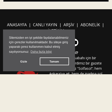
ANASAYFA
|
CANLI YAYIN
|
ARŞİV
|
ABONELİK
|
İLETİŞİM
Sitemizden en iyi şekilde faydalanabilmeniz
için çerezler kullanılmaktadır. Bu siteye giriş
yaparak çerez kullanımını kabul etmiş
sayılıyorsunuz.
Daha fazla bilgi
Neden Solfasol?
Yeni bir Ankara sabahı için bir
Gizle
Tamam
araya geldik. Derdimiz bir gazete
çıkarmak. Adımız “Solfasol”; hem
Ankara’ya ait, hem de inadına sol
olduğumuz için. İddiamız
“Ankara’nın gayriresmi gazetesi”
olmak. Taşra muhafazakarlığının
korkak ve baskıcı dünyasına
sıkışmayı reddediyoruz. Ankara’nın
sahip olduğu birikimi derleyip,
çoğaltıp şehre yansıtacak bir ayna olmak istiyoruz. Ankara’ya,