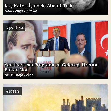
Kuş Kafesi İçindeki Ahmet Telli
Halil Cengiz Gültekin
#
politika
Yeni Parti'nin Programı ve Geleceği Üzerine
Birkaç Not
Dr. Mustafa Peköz
#
lozan