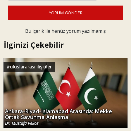
YORUM GÖNDER
Bu içerik ile henüz yorum yazılmamış
İlginizi Çekebilir
#
uluslararası ilişkiler
Ankara-Riyad-İslamabad Arasında: Mekke
Ortak Savunma Anlaşma
Dr. Mustafa Peköz