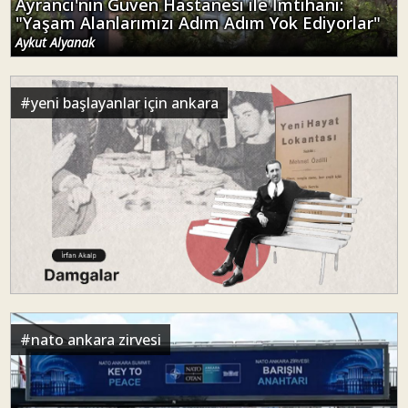
Ayrancı'nın Güven Hastanesi ile İmtihanı:
"Yaşam Alanlarımızı Adım Adım Yok Ediyorlar"
Aykut Alyanak
#
yeni başlayanlar için ankara
#
nato ankara zirvesi