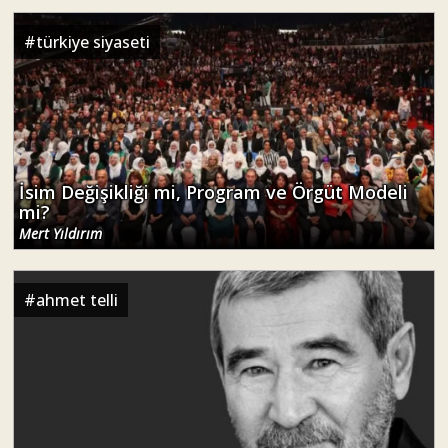
#
türkiye siyaseti
İsim Değişikliği mi, Program ve Örgüt Modeli
mi?
Mert Yıldırım
#
ahmet telli