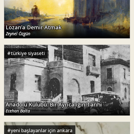
Lozan’a Demir Atmak
Zeynel Özgün
#
türkiye siyaseti
Anadolu Kulübü: Bir Ayrıcalığın Tarihi
Ecehan Balta
#
yeni başlayanlar için ankara