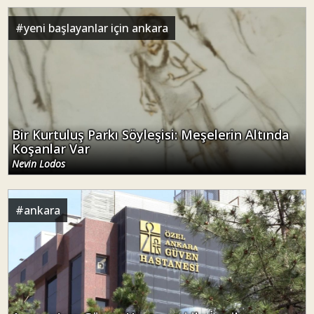
#
yeni başlayanlar için ankara
Bir Kurtuluş Parkı Söyleşisi: Meşelerin Altında
Koşanlar Var
Nevin Lodos
#
ankara