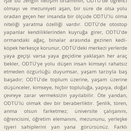
İşte bu zengin iletişim ortamının, ODTÜ'de öğrenci
olmayı ve mezuniyeti aşan, bir süre de olsa yolu
oradan geçen her insanda bir ölçüde ODTÜ'lü olma
niteliği yaratma özelliği vardır. ODTÜ'de otostop
yapanlar kendiliklerinden kuyruğa girer, ODTÜ'de
ormandaki ağaç, binalar arasında gezinen kedi-
köpek herkesçe korunur, ODTÜ'deki merkezi yerlerde
yaya geçişi varsa yaya geçidine yaklaşan her araç
bekler, ODTÜ'ye yolu düşen insan kimseyi rahatsız
etmeden özgürlüğü duyumsar, yaşam tarzıyla baş
başadır; ODTÜ'de toplum üzerine, yaşam üzerine
düşünceler, kimseye, hiçbir topluluğa, yapıya, doğal
çevreye zarar vermeksizin yayılabilir. Öte yandan,
ODTÜ'lü olmak dev bir beraberliktir. Şenlik, tören,
anma olsun farketmez; üniversite çalışanını,
öğrencisini, öğretim elemanını, mezununu, yerleşke
işyeri sahiplerini yan yana görürsünüz. Farklı