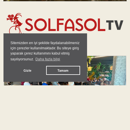
Sitemizden en iyi şekilde faydalanabilmeniz
GÜNDEM
için çerezler kullanılmaktadır. Bu siteye giriş
yaparak çerez kullanımını kabul etmiş
sayılıyorsunuz.
Daha fazla bilgi
#
yeni parti
Gizle
Tamam
Çankaya Tabanı Siyasal Özne Olma İradesini
İlan Ediyor: Esnaf Siyasetine Karşı Örgütlü
Taban
Solfasol Haber Merkezi