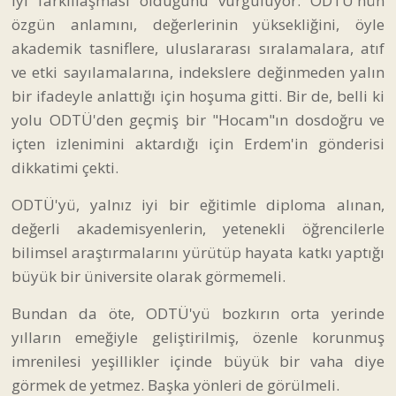
iyi farklılaşması olduğunu vurguluyor. ODTÜ'nün
özgün anlamını, değerlerinin yüksekliğini, öyle
akademik tasniflere, uluslararası sıralamalara, atıf
ve etki sayılamalarına, indekslere değinmeden yalın
bir ifadeyle anlattığı için hoşuma gitti. Bir de, belli ki
yolu ODTÜ'den geçmiş bir "Hocam"ın dosdoğru ve
içten izlenimini aktardığı için Erdem'in gönderisi
dikkatimi çekti.
ODTÜ'yü, yalnız iyi bir eğitimle diploma alınan,
değerli akademisyenlerin, yetenekli öğrencilerle
bilimsel araştırmalarını yürütüp hayata katkı yaptığı
büyük bir üniversite olarak görmemeli.
Bundan da öte, ODTÜ'yü bozkırın orta yerinde
yılların emeğiyle geliştirilmiş, özenle korunmuş
imrenilesi yeşillikler içinde büyük bir vaha diye
görmek de yetmez. Başka yönleri de görülmeli.