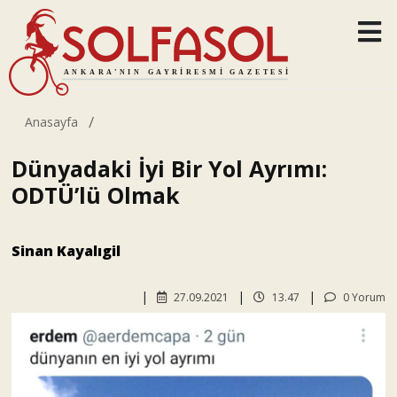
Anasayfa
Dünyadaki İyi Bir Yol Ayrımı:
ODTÜ’lü Olmak
Sinan Kayalıgil
27.09.2021
13.47
0 Yorum