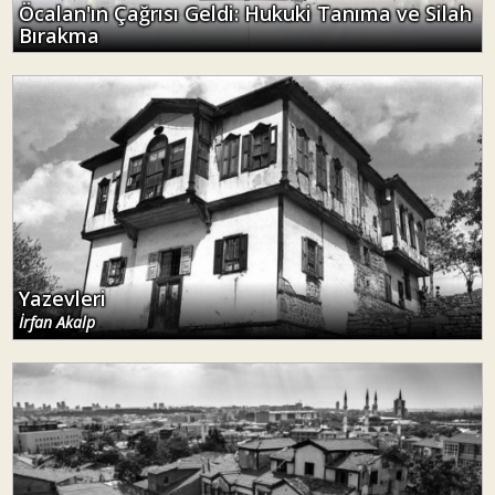
Öcalan'ın Çağrısı Geldi: Hukuki Tanıma ve Silah
Bırakma
Yazevleri
İrfan Akalp