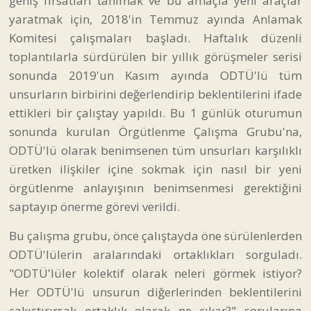
geniş fırsatları tanımak ve bu amaçla yeni araçlar
yaratmak için, 2018'in Temmuz ayında Anlamak
Komitesi çalışmaları başladı. Haftalık düzenli
toplantılarla sürdürülen bir yıllık görüşmeler serisi
sonunda 2019'un Kasım ayında ODTÜ'lü tüm
unsurların birbirini değerlendirip beklentilerini ifade
ettikleri bir çalıştay yapıldı. Bu 1 günlük oturumun
sonunda kurulan Örgütlenme Çalışma Grubu'na,
ODTÜ'lü olarak benimsenen tüm unsurları karşılıklı
üretken ilişkiler içine sokmak için nasıl bir yeni
örgütlenme anlayışının benimsenmesi gerektiğini
saptayıp önerme görevi verildi.
Bu çalışma grubu, önce çalıştayda öne sürülenlerden
ODTÜ'lülerin aralarındaki ortaklıkları sorguladı.
"ODTÜ'lüler kolektif olarak neleri görmek istiyor?
Her ODTÜ'lü unsurun diğerlerinden beklentilerini
çakıştırırsak ortaklık olarak ne çıkar?" sorularına