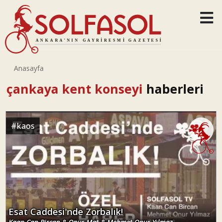
Anasayfa
çankaya kent konseyi
haberleri
#
kaos
Esat Caddesi'nde Zorbalık!