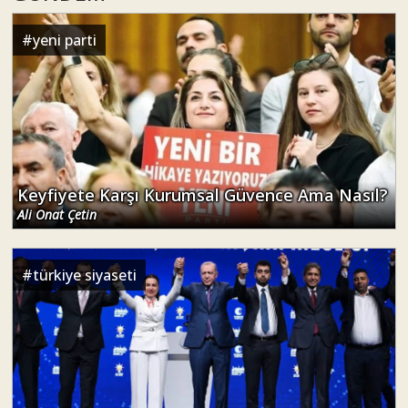
#
yeni parti
Keyfiyete Karşı Kurumsal Güvence Ama Nasıl?
Ali Onat Çetin
#
türkiye siyaseti