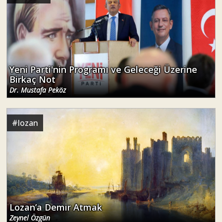
Yeni Parti'nin Programı ve Geleceği Üzerine
Birkaç Not
Dr. Mustafa Peköz
#
lozan
Lozan’a Demir Atmak
Zeynel Özgün