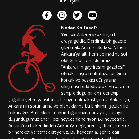
İLETİŞİM
Neden Solfasol?
Yeni bir Ankara sabahı için bir
araya geldik. Derdimiz bir gazete
çıkarmak. Adımız “Solfasol”; hem
Ankara’ya ait, hem de inadına sol
olduğumuz için. İddiamız
“Ankara’nın gayriresmi gazetesi”
olmak. Taşra muhafazakarlığının
korkak ve baskıcı dünyasına
sıkışmayı reddediyoruz. Ankara’nın
sahip olduğu birikimi derleyip,
çoğaltıp şehre yansıtacak bir ayna olmak istiyoruz. Ankara’ya,
Ankara’nın sorunlarına ve olanaklarına bu birikimin gözleri ile
bakacağız. Bu birikime dokunduğumuzda ortaya çıkacağını
düşündüğümüz enerji bizi heyecanlandırıyor. Bu heyecanla,
Ankara’nın ta kendinden Ankara’yı değiştirecek, dönüştürecek
bir hareket yaratmak istiyoruz. Bu heyecanla, şehre dair
sözlerimizi ve yapma isteklerimizi, eleştirel ama adil bir