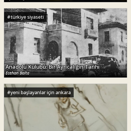
#
türkiye siyaseti
Anadolu Kulübü: Bir Ayrıcalığın Tarihi
Ecehan Balta
#
yeni başlayanlar için ankara