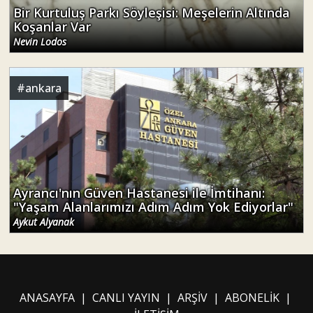
Bir Kurtuluş Parkı Söyleşisi: Meşelerin Altında
Koşanlar Var
Nevin Lodos
#
ankara
Ayrancı'nın Güven Hastanesi ile İmtihanı:
"Yaşam Alanlarımızı Adım Adım Yok Ediyorlar"
Aykut Alyanak
ANASAYFA
|
CANLI YAYIN
|
ARŞİV
|
ABONELİK
|