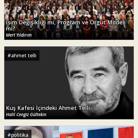
İsim Değişikliği mi, Program ve Örgüt Modeli
mi?
Mert Yıldırım
#
ahmet telli
Kuş Kafesi İçindeki Ahmet Telli
Halil Cengiz Gültekin
#
politika