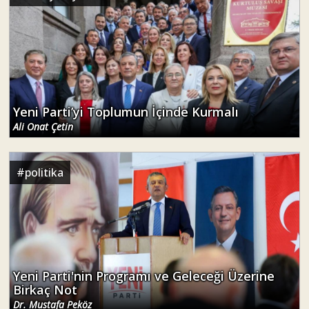
Yeni Parti’yi Toplumun İçinde Kurmalı
Ali Onat Çetin
#
politika
Yeni Parti'nin Programı ve Geleceği Üzerine
Birkaç Not
Dr. Mustafa Peköz