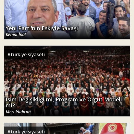
Yeni Parti'nin Eskiyle Savaşı
Kemal İnal
#
türkiye siyaseti
İsim Değişikliği mi, Program ve Örgüt Modeli
mi?
Mert Yıldırım
#
türkiye siyaseti