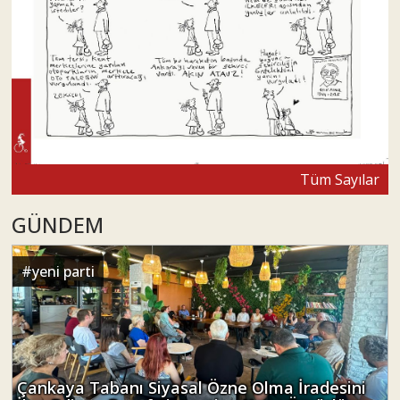
Tüm Sayılar
GÜNDEM
#
yeni parti
Çankaya Tabanı Siyasal Özne Olma İradesini