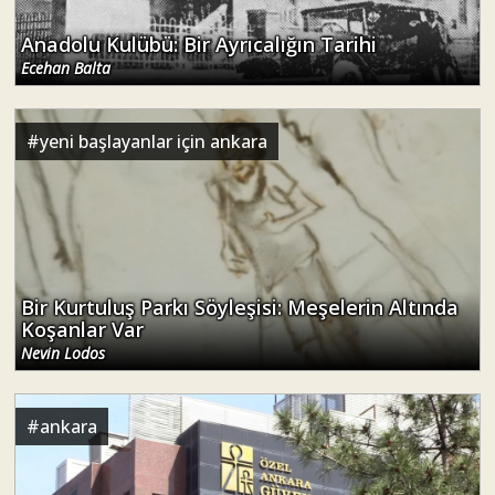
Anadolu Kulübü: Bir Ayrıcalığın Tarihi
Ecehan Balta
#
yeni başlayanlar için ankara
Bir Kurtuluş Parkı Söyleşisi: Meşelerin Altında
Koşanlar Var
Nevin Lodos
#
ankara