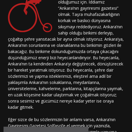
olduğumuz için. İddiamız
“Ankara’nın gayriresmi gazetesi”
olmak. Taşra muhafazakarlığının
korkak ve baskıcı dünyasına
sıkışmayı reddediyoruz. Ankara’nın
sahip olduğu birikimi derleyip,
çoğaltıp şehre yansıtacak bir ayna olmak istiyoruz. Ankara’ya,
Ankara’nın sorunlarına ve olanaklarına bu birikimin gözleri ile
bakacağız. Bu birikime dokunduğumuzda ortaya çıkacağını
düşündüğümüz enerji bizi heyecanlandırıyor. Bu heyecanla,
Ankara’nın ta kendinden Ankara’yı değiştirecek, dönüştürecek
bir hareket yaratmak istiyoruz. Bu heyecanla, şehre dair
sözlerimizi ve yapma isteklerimizi, eleştirel ama adil bir
yaklaşımla Ankara’nın sokaklarına, meydanlarına,
üniversitelerine, kahvelerine, parklarına, kitapçılarına yaymak,
en uzak köşesine kadar ulaştırmak ve çoğalmak istiyoruz;
sonra sesimiz ve gücümüz nereye kadar yeter ise oraya
kadar gitmek.
Eğer sizce de bu sözlerimizin bir anlamı varsa, Ankara’nın
Gayriresmi Gazetesi Solfasol’e el vermek için yazınızla,
çizinizle, sesinizle bu harekete katılmaya, bizimle yanyana