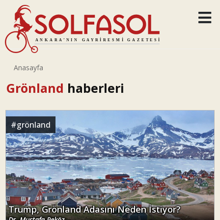
Anasayfa
Grönland
haberleri
#
grönland
Trump, Grönland Adasını Neden İstiyor?
Dr. Mustafa Peköz