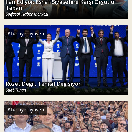
İlan Ediyor: Esnaf Siyasetine Karşı Örgütlü
Taban
Solfasol Haber Merkezi
#
türkiye siyaseti
Rozet Değil, Temsil Değişiyor
Suat Turan
#
türkiye siyaseti