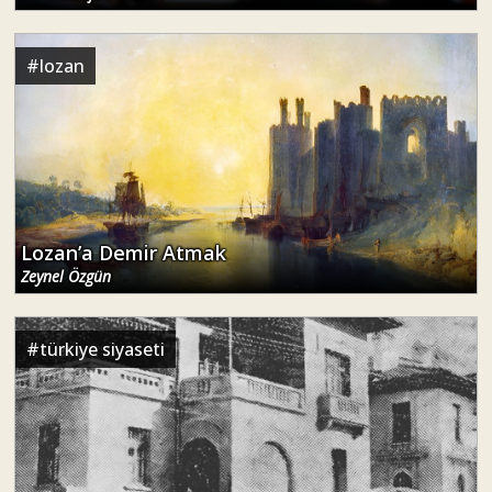
#
lozan
Lozan’a Demir Atmak
Zeynel Özgün
#
türkiye siyaseti