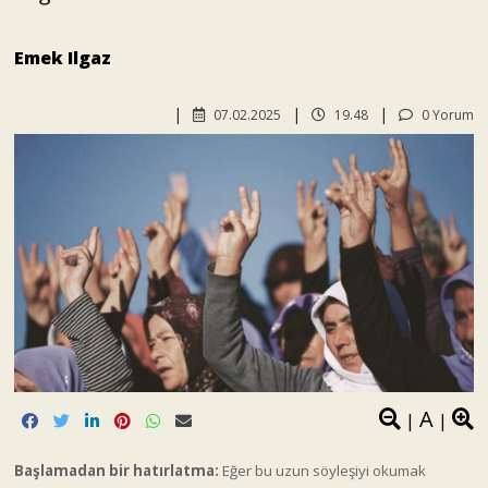
Emek Ilgaz
07.02.2025
19.48
0 Yorum
A
|
|
Başlamadan bir hatırlatma:
Eğer bu uzun söyleşiyi okumak