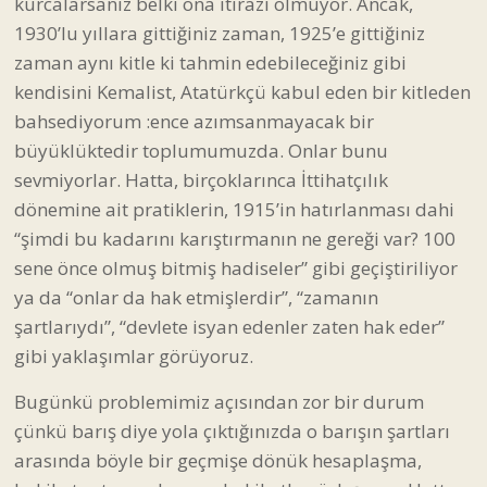
kurcalarsanız belki ona itirazı olmuyor. Ancak,
1930’lu yıllara gittiğiniz zaman, 1925’e gittiğiniz
zaman aynı kitle ki tahmin edebileceğiniz gibi
kendisini Kemalist, Atatürkçü kabul eden bir kitleden
bahsediyorum :ence azımsanmayacak bir
büyüklüktedir toplumumuzda. Onlar bunu
sevmiyorlar. Hatta, birçoklarınca İttihatçılık
dönemine ait pratiklerin, 1915’in hatırlanması dahi
“şimdi bu kadarını karıştırmanın ne gereği var? 100
sene önce olmuş bitmiş hadiseler” gibi geçiştiriliyor
ya da “onlar da hak etmişlerdir”, “zamanın
şartlarıydı”, “devlete isyan edenler zaten hak eder”
gibi yaklaşımlar görüyoruz.
Bugünkü problemimiz açısından zor bir durum
çünkü barış diye yola çıktığınızda o barışın şartları
arasında böyle bir geçmişe dönük hesaplaşma,