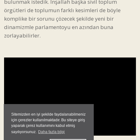
bulunmak istedik. İnşallah başka sivil toplum
örgütleri de toplumun farklı kesimleri de böyle
komplike bir sorunu çözecek şekilde yeni bir
dinamizmle parlamentoyu en azından buna
zorlayabilirler.
Sitemizden en iyi şekilde faydalanabilmeniz
için çerezler kullanılmaktadır. Bu siteye giriş
yaparak çerez kullanımını kabul etmiş
sayılıyorsunuz.
Daha fazla bilgi