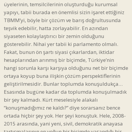
üyelerinin, temsilcilerinin oluşturduğu kurumsal
yapıyı, tabii burada en önemlisi sizin işaret ettiğiniz
TBMM’yi, böyle bir çözüm ve barış doğrultusunda
teşvik edebilir, hatta zorlayabilir. En azından
siyaseten kolaylaştırıcı bir zemin olduğunu
gösterebilir. Nihai yer tabii ki parlamento olmalı.
Fakat, bunun ön şartı siyasi çıkarlardan, iktidar
hesaplarından arınmış bir biçimde, Türkiye’nin
hangi sorunla karşı karşıya olduğunu net bir biçimde
ortaya koyup buna ilişkin çözüm perspektiflerinin
geliştirilmesidir. Bunlar toplumda konuşuldukça…
Esasında bugüne kadar da toplumda konuşulmadık
bir şey kalmadı. Kürt meselesiyle alakalı
“konuşmadığımız ne kaldı?” diye sorarsanız bence
ortada hiçbir şey yok. Her şeyi konuştuk. Hele, 2008-
2015 arasında, yani yeni, sivil, demokratik anayasa
tartışmalarının en yoğun bir biçimde yaşandığı bir