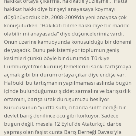
hakikat ortaya çıkarma, hakikatle yüzleşme… Hatta
hakikat hakkı diye bir şeyi anayasaya koymayı
düşünüyorduk biz, 2008-2009’da yeni anayasa çok
konuşulurken. “Hakikati bilme hakkı diye bir madde
olabilir mi anayasada” diye düşüncelerimiz vardı.
Onun üzerine kamuoyunda konuşulduğu bir dönemi
de yaşadık. Bunu pek istemiyor toplumun geniş
kesimleri çünkü böyle bir durumda Türkiye
Cumhuriyeti’nin kuruluş temellerini sanki tartışmaya
açmak gibi bir durum ortaya çıkar diye endişe var.
Halbuki, bu tartışmanın yapılmaması aslında bugün
içinde bulunduğumuz şiddet sarmalını ve barışsızlık
ortamını, barışa uzak duruşumuzu besliyor.
Kurucusunun “yurtta sulh, cihanda sulh” dediği bir
devlet barış denilince öcü gibi korkuyor. Sadece
bugün değil, mesela 12 Eylül’de Atatürkçü darbe
yapmış olan faşist cunta Barış Derneği Davası’yla