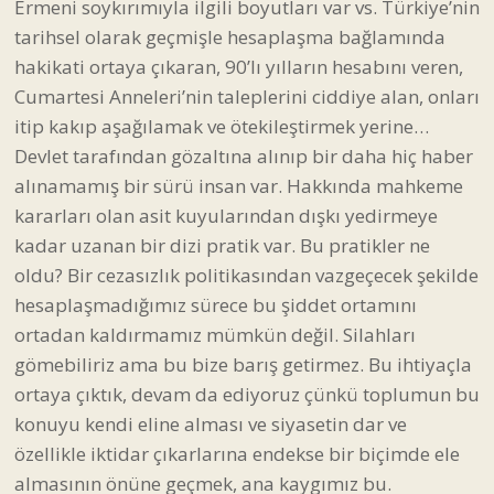
Ermeni soykırımıyla ilgili boyutları var vs. Türkiye’nin
tarihsel olarak geçmişle hesaplaşma bağlamında
hakikati ortaya çıkaran, 90’lı yılların hesabını veren,
Cumartesi Anneleri’nin taleplerini ciddiye alan, onları
itip kakıp aşağılamak ve ötekileştirmek yerine…
Devlet tarafından gözaltına alınıp bir daha hiç haber
alınamamış bir sürü insan var. Hakkında mahkeme
kararları olan asit kuyularından dışkı yedirmeye
kadar uzanan bir dizi pratik var. Bu pratikler ne
oldu? Bir cezasızlık politikasından vazgeçecek şekilde
hesaplaşmadığımız sürece bu şiddet ortamını
ortadan kaldırmamız mümkün değil. Silahları
gömebiliriz ama bu bize barış getirmez. Bu ihtiyaçla
ortaya çıktık, devam da ediyoruz çünkü toplumun bu
konuyu kendi eline alması ve siyasetin dar ve
özellikle iktidar çıkarlarına endekse bir biçimde ele
almasının önüne geçmek, ana kaygımız bu.