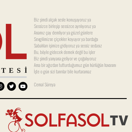
Biz şimdi alçak sesle konuşuyoruz ya
Sessizce birleşip sessizce ayrılıyoruz ya
Anamız çay demliyor ya güzel günlere
Sevgilimizse çiçekler koyuyor ya bardağa
Sabahları işimize gidiyoruz ya sessiz sedasız
Bu, böyle gidecek demek değil bu işler
Biz şimdi yanyana geliyor ve çoğalıyoruz
Ama bir ağızdan tutturduğumuz gün hürlüğün havasını
İşte o gün sizi tanrılar bile kurtaramaz
Cemal Süreya