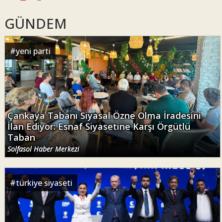
GÜNDEM
#
yeni parti
Çankaya Tabanı Siyasal Özne Olma İradesini
İlan Ediyor: Esnaf Siyasetine Karşı Örgütlü
Taban
Solfasol Haber Merkezi
#
türkiye siyaseti