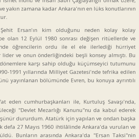
ta İsmet İnönü ve İhsan Sabri Çağlayangil olmak üzere,
ve yakın zamana kadar Ankara'nın en lüks konutlarının
ur.
Şehit Ersan'ın kim olduğunu neden kolay kolay
be olan 12 Eylül 1980 sonrası değişen ritüellerde ve
öğrencilerin ordu ile el ele ilerlediği hürriyet
 lider ve onun önderliğindeki beşli konsey almıştı. Bu
i dönemlere karşı sahip olduğu küçümseyici tutumunu
90-1991 yıllarında Milliyet Gazetesi'nde tefrika edilen
 günü yayınlanan bölümünde Evren, bu konuya ayrıntılı
at eden cumhurbaşkanları ile, Kurtuluş Savaşı'nda,
üleceği "Devlet Mezarlığı Kanunu"nu da kabul ederek
şünür dururdum. Atatürk için yapılan ve ondan başka
lk defa 27 Mayıs 1960 ihtilâlinde Ankara'da vurulan ve
ömüldü. Bunların arasında Ankara'da "Ersan Taksi"nin