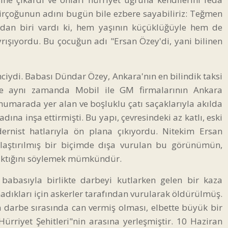
irçoğunun adını bugün bile ezbere sayabiliriz: Teğmen
ndan biri vardı ki, hem yaşının küçüklüğüyle hem de
yrışıyordu. Bu çocuğun adı "Ersan Özey'di, yani bilinen
ciydi. Babası Dündar Özey, Ankara'nın en bilindik taksi
 ve aynı zamanda Mobil ile GM firmalarının Ankara
numarada yer alan ve boşluklu çatı saçaklarıyla akılda
adına inşa ettirmişti. Bu yapı, çevresindeki az katlı, eski
dernist hatlarıyla ön plana çıkıyordu. Nitekim Ersan
onlaştırılmış bir biçimde dışa vurulan bu görünümün,
a çıktığını söylemek mümkündür.
babasıyla birlikte darbeyi kutlarken gelen bir kaza
adıkları için askerler tarafından vurularak öldürülmüş.
 darbe sırasında can vermiş olması, elbette büyük bir
Hürriyet Şehitleri"nin arasına yerleşmiştir. 10 Haziran