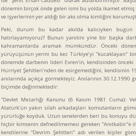
ise "Şehit Ersan Caddesi" olarak adlandırılmıştır. Baş
dönemin birçok önde gelen ismi bu yolda ikamet etmiş 
ve işyerlerinin yer aldığı bir aks olma kimliğini korumuşt
Peki, durum bu kadar akılda kalıcıyken bugün 
hatırlayamıyoruz? Bunun yanıtını yine bir başka dar
kahramanlarda aramak mümkündür. Önceki dönemde 
yürüyüşünün yerini bu kez Türkiye'yi "kucaklayan" bir
dönemde darbenin lideri Evren'in, kendisinden öncek
Hürriyet Şehitleri'nden de esirgemediğini, kendisinin 19
anılarında açıkça görmekteyiz. Anılarının 30.12.1990
biçimde değinmektedir:
"Devlet Mezarlığı Kanunu (6 Kasım 1981 Cuma): Vef
Atatürk'ün yakın silah arkadaşları komutanların göm
yürürlüğe koyduk. Uzun senelerden beri bu konuyu dü
hiçbir kimsenin defnedilmemesi gereken "Anıtkabir"e i
kendilerine "Devrim Şehitleri" adı verilen kişiler g