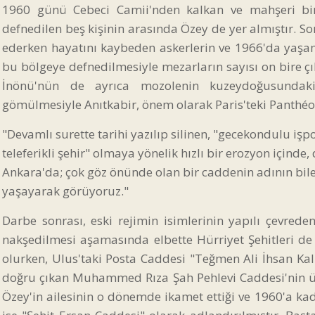
1960 günü Cebeci Camii'nden kalkan ve mahşeri bir k
defnedilen beş kişinin arasında Özey de yer almıştır. 
ederken hayatını kaybeden askerlerin ve 1966'da yaşam
bu bölgeye defnedilmesiyle mezarların sayısı on bire ç
İnönü'nün de ayrıca mozolenin kuzeydoğusundaki
gömülmesiyle Anıtkabir, önem olarak Paris'teki Panthé
"Devamlı surette tarihi yazılıp silinen, "gecekondulu işp
teleferikli şehir" olmaya yönelik hızlı bir erozyon için
Ankara'da; çok göz önünde olan bir caddenin adının bil
yaşayarak görüyoruz."
Darbe sonrası, eski rejimin isimlerinin yapılı çevred
nakşedilmesi aşamasında elbette Hürriyet Şehitleri de
olurken, Ulus'taki Posta Caddesi "Teğmen Ali İhsan K
doğru çıkan Muhammed Rıza Şah Pehlevi Caddesi'nin üs
Özey'in ailesinin o dönemde ikamet ettiği ve 1960'a k