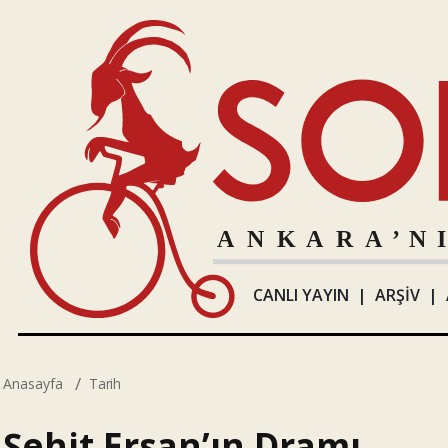
CANLI YAYIN
|
ARŞİV
|
Anasayfa
Tarih
Şehit Ersan’ın Dramı