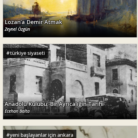
Lozan’a Demir Atmak
Zeynel Özgün
#
türkiye siyaseti
Anadolu Kulübü: Bir Ayrıcalığın Tarihi
Ecehan Balta
#
yeni başlayanlar için ankara