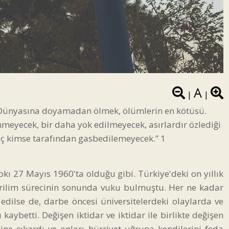
A
|
|
h. Dünyasına doyamadan ölmek, ölümlerin en kötüsü.
meyecek, bir daha yok edilmeyecek, asırlardır özlediği
hiç kimse tarafından gasbedilemeyecek.” 1
pkı 27 Mayıs 1960'ta olduğu gibi. Türkiye'deki on yıllık
erilim sürecinin sonunda vuku bulmuştu. Her ne kadar
 edilse de, darbe öncesi üniversitelerdeki olaylarda ve
ybetti. Değişen iktidar ve iktidar ile birlikte değişen
sine çıkardı ve onları hürriyet uğruna kendilerini feda