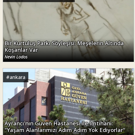
Bir Kurtuluş Parkı Söyleşisi: Meşelerin Altında
Koşanlar Var
Nevin Lodos
#
ankara
Ayrancı'nın Güven Hastanesi ile İmtihanı:
"Yaşam Alanlarımızı Adım Adım Yok Ediyorlar"