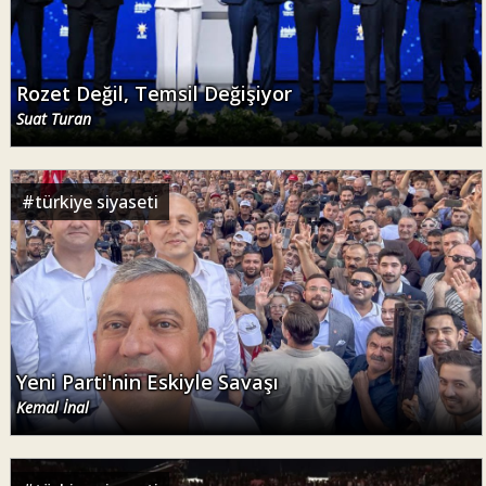
Rozet Değil, Temsil Değişiyor
Suat Turan
#
türkiye siyaseti
Yeni Parti'nin Eskiyle Savaşı
Kemal İnal