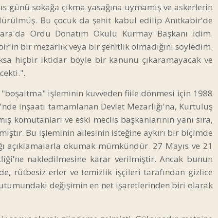
ayıs günü sokağa çıkma yasağına uymamış ve askerlerin
dürülmüş. Bu çocuk da şehit kabul edilip Anıtkabir'de
nkara'da Ordu Donatım Okulu Kurmay Başkanı idim.
r'in bir mezarlık veya bir şehitlik olmadığını söyledim.
oksa hiçbir iktidar böyle bir kanunu çıkaramayacak ve
ekti.".
i "boşaltma" işleminin kuvveden fiile dönmesi için 1988
ği'nde inşaatı tamamlanan Devlet Mezarlığı'na, Kurtuluş
ış komutanları ve eski meclis başkanlarının yanı sıra,
ştır. Bu işleminin ailesinin isteğine aykırı bir biçimde
ptığı açıklamalarla okumak mümkündür. 27 Mayıs ve 21
tliği'ne nakledilmesine karar verilmiştir. Ancak bunun
 rütbesiz erler ve temizlik işçileri tarafından gizlice
tutumundaki değişimin en net işaretlerinden biri olarak