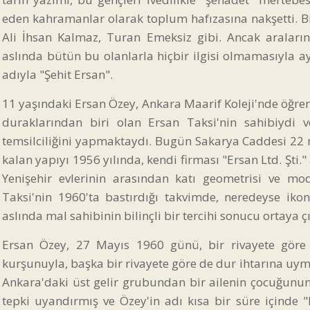
eden kahramanlar olarak toplum hafızasına nakşetti. B
Ali İhsan Kalmaz, Turan Emeksiz gibi. Ancak araları
aslında bütün bu olanlarla hiçbir ilgisi olmamasıyla a
adıyla "Şehit Ersan".
11 yaşındaki Ersan Özey, Ankara Maarif Koleji'nde öğren
duraklarından biri olan Ersan Taksi'nin sahibiydi
temsilciliğini yapmaktaydı. Bugün Sakarya Caddesi 22 
kalan yapıyı 1956 yılında, kendi firması "Ersan Ltd. Şti." 
Yenişehir evlerinin arasından katı geometrisi ve mo
Taksi'nin 1960'ta bastırdığı takvimde, neredeyse ik
aslında mal sahibinin bilinçli bir tercihi sonucu ortay
Ersan Özey, 27 Mayıs 1960 günü, bir rivayete göre 
kurşunuyla, başka bir rivayete göre de dur ihtarına uym
Ankara'daki üst gelir grubundan bir ailenin çocuğunun
tepki uyandırmış ve Özey'in adı kısa bir süre içinde "