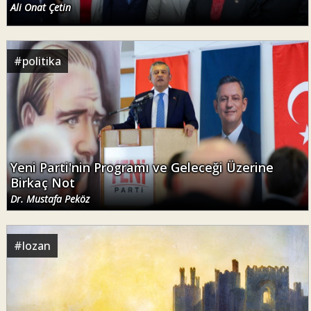
Ali Onat Çetin
#
politika
Yeni Parti'nin Programı ve Geleceği Üzerine
Birkaç Not
Dr. Mustafa Peköz
#
lozan