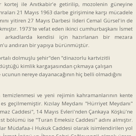
ortej ile Anıtkabir'e getirilip, mozolenin güneyine
Sonraları 21 Mayıs 1963 darbe girişimine karşı mücadele
ını yitiren 27 Mayıs Darbesi lideri Cemal Gürsel'in de
ıkmıştır. 1973'te vefat eden ikinci cumhurbaşkanı İsmet
 arkadlarda kendisi için hazırlanan bir mezara
on'u andıran bir yapıya bürünmüştür.
ortalı dolmuşlu şehir"den "dinazorlu kartvizitli
de, düştüğü kimlik kargaşasından çıkmaya çalışan
e ucunun nereye dayanacağının hiç belli olmadığını
en temizlenmesi ve yeni rejimin kahramanlarının kente
 es geçilmemiştir. Kızılay Meydanı "Hürriyet Meydanı"
almaz Caddesi", 14 Mayıs Evleri'nden Çankaya Köşkü'ne
t bölümü ise "Turan Emeksiz Caddesi" adını almıştır.
adar Müdafaa-i Hukuk Caddesi olarak isimlendirilen yol