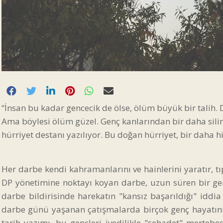
“İnsan bu kadar gencecik de ölse, ölüm büyük bir tali
Ama böylesi ölüm güzel. Genç kanlarından bir daha silin
hürriyet destanı yazılıyor. Bu doğan hürriyet, bir daha 
Her darbe kendi kahramanlarını ve hainlerini yaratır, tı
DP yönetimine noktayı koyan darbe, uzun süren bir g
darbe bildirisinde harekatın "kansız başarıldığı" iddia
darbe günü yaşanan çatışmalarda birçok genç hayatını ka
tarih yazımı, bu gençleri ivedilikle "şehadet" mertebe