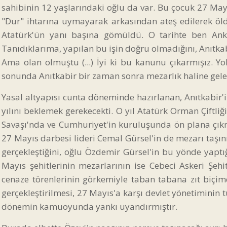
sahibinin 12 yaşlarındaki oğlu da var. Bu çocuk 27 M
"Dur" ihtarına uymayarak arkasından ateş edilerek öl
Atatürk'ün yanı başına gömüldü. O tarihte ben A
Tanıdıklarıma, yapılan bu işin doğru olmadığını, Anıtkabi
Ama olan olmuştu (...) İyi ki bu kanunu çıkarmışız. Y
sonunda Anıtkabir bir zaman sonra mezarlık haline gelec
Yasal altyapısı cunta döneminde hazırlanan, Anıtkabir'
yılını beklemek gerekecekti. O yıl Atatürk Orman Çiftli
Savaşı'nda ve Cumhuriyet'in kuruluşunda ön plana çıkm
27 Mayıs darbesi lideri Cemal Gürsel'in de mezarı taşınmı
gerçekleştiğini, oğlu Özdemir Gürsel'in bu yönde ya
Mayıs şehitlerinin mezarlarının ise Cebeci Askeri Şehi
cenaze törenlerinin görkemiyle taban tabana zıt biçimde,
gerçekleştirilmesi, 27 Mayıs'a karşı devlet yönetiminin 
dönemin kamuoyunda yankı uyandırmıştır.