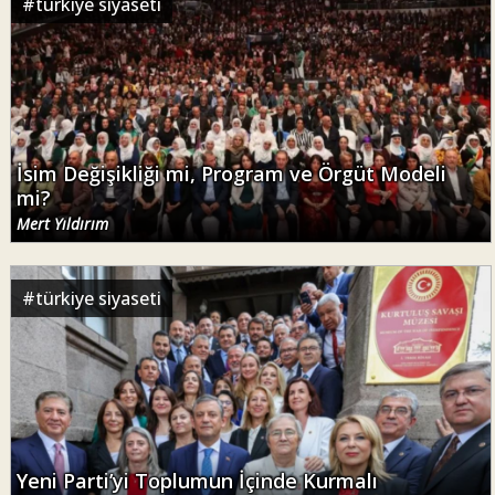
#
türkiye siyaseti
İsim Değişikliği mi, Program ve Örgüt Modeli
mi?
Mert Yıldırım
#
türkiye siyaseti
Yeni Parti’yi Toplumun İçinde Kurmalı