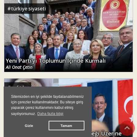
#
türkiye siyaseti
Yeni Parti’yi Toplumun İçinde Kurmalı
Ali Onat Çetin
#
politika
Sitemizden en iyi şekilde faydalanabilmeniz
için çerezler kullanılmaktadır. Bu siteye giriş
yaparak çerez kullanımını kabul etmiş
sayılıyorsunuz.
Daha fazla bilgi
Gizle
Tamam
Yeni Parti'nin Programı ve Geleceği Üzerine