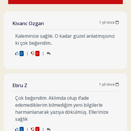
Kivanc Ozgan
1 yıl önce
Kaleminize sağlık. O kadar güzel anlatmışsınız
ki çok beğendim..
|
|
0
0
Ebru Z
1 yıl önce
Çok beğendim. Aklımda olup ifade
edemediklerim bilmediğim yeni bilgilerle
harmanlanarak yazıya dökülmüş. Ellerinize
sağlık
|
|
0
0