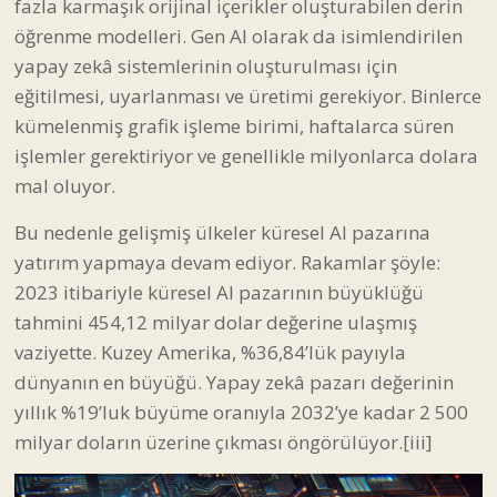
fazla karmaşık orijinal içerikler oluşturabilen derin
öğrenme modelleri. Gen AI olarak da isimlendirilen
yapay zekâ sistemlerinin oluşturulması için
eğitilmesi, uyarlanması ve üretimi gerekiyor. Binlerce
kümelenmiş grafik işleme birimi, haftalarca süren
işlemler gerektiriyor ve genellikle milyonlarca dolara
mal oluyor.
Bu nedenle gelişmiş ülkeler küresel AI pazarına
yatırım yapmaya devam ediyor. Rakamlar şöyle:
2023 itibariyle küresel AI pazarının büyüklüğü
tahmini 454,12 milyar dolar değerine ulaşmış
vaziyette. Kuzey Amerika, %36,84’lük payıyla
dünyanın en büyüğü. Yapay zekâ pazarı değerinin
yıllık %19’luk büyüme oranıyla 2032’ye kadar 2 500
milyar doların üzerine çıkması öngörülüyor.
[iii]