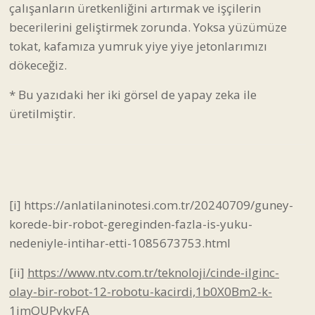
çalışanların üretkenliğini artırmak ve işçilerin
becerilerini geliştirmek zorunda. Yoksa yüzümüze
tokat, kafamıza yumruk yiye yiye jetonlarımızı
dökeceğiz.
* Bu yazıdaki her iki görsel de yapay zeka ile
üretilmiştir.
[i]
https://anlatilaninotesi.com.tr/20240709/guney-
korede-bir-robot-gereginden-fazla-is-yuku-
nedeniyle-intihar-etti-1085673753.html
[ii]
https://www.ntv.com.tr/teknoloji/cinde-ilginc-
olay-bir-robot-12-robotu-kacirdi,1b0X0Bm2-k-
1imQUPykyFA