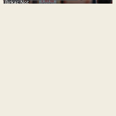
Birkaç Not
Dr. Mustafa Peköz
#
lozan
Lozan’a Demir Atmak
Zeynel Özgün
#
türkiye siyaseti