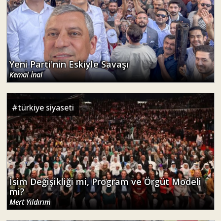
Yeni Parti'nin Eskiyle Savaşı
Kemal İnal
#
türkiye siyaseti
İsim Değişikliği mi, Program ve Örgüt Modeli
mi?
Mert Yıldırım