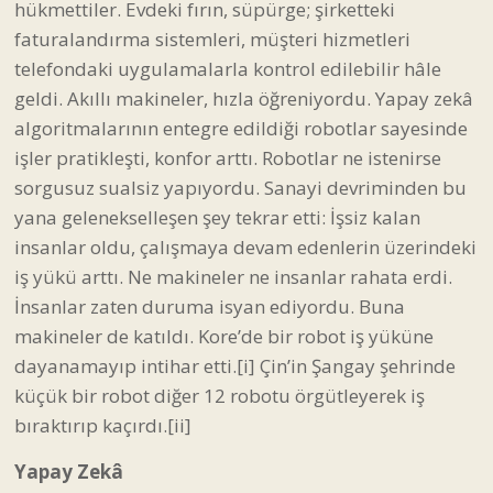
hükmettiler. Evdeki fırın, süpürge; şirketteki
faturalandırma sistemleri, müşteri hizmetleri
telefondaki uygulamalarla kontrol edilebilir hâle
geldi. Akıllı makineler, hızla öğreniyordu. Yapay zekâ
algoritmalarının entegre edildiği robotlar sayesinde
işler pratikleşti, konfor arttı. Robotlar ne istenirse
sorgusuz sualsiz yapıyordu. Sanayi devriminden bu
yana gelenekselleşen şey tekrar etti: İşsiz kalan
insanlar oldu, çalışmaya devam edenlerin üzerindeki
iş yükü arttı. Ne makineler ne insanlar rahata erdi.
İnsanlar zaten duruma isyan ediyordu. Buna
makineler de katıldı. Kore’de bir robot iş yüküne
dayanamayıp intihar etti.
[i]
Çin’in Şangay şehrinde
küçük bir robot diğer 12 robotu örgütleyerek iş
bıraktırıp kaçırdı.
[ii]
Yapay Zekâ