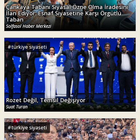
Çankaya Tabanı Siyasal Özne Olma İradesini
İlan Ediyor: Esnaf Siyasetine Karşı Örgütlü
Taban
Solfasol Haber Merkezi
#
türkiye siyaseti
Rozet Değil, Temsil Değişiyor
Suat Turan
#
türkiye siyaseti