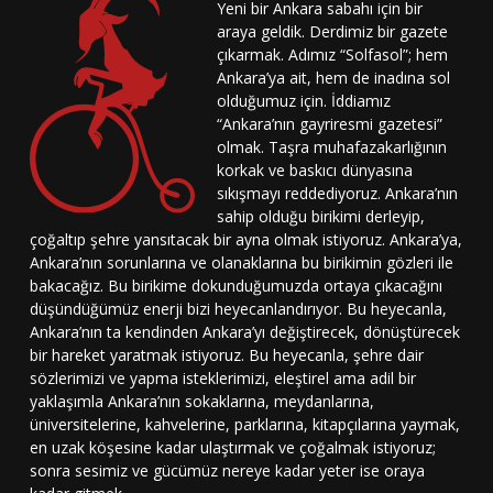
Yeni bir Ankara sabahı için bir
araya geldik. Derdimiz bir gazete
çıkarmak. Adımız “Solfasol”; hem
Ankara’ya ait, hem de inadına sol
olduğumuz için. İddiamız
“Ankara’nın gayriresmi gazetesi”
olmak. Taşra muhafazakarlığının
korkak ve baskıcı dünyasına
sıkışmayı reddediyoruz. Ankara’nın
sahip olduğu birikimi derleyip,
çoğaltıp şehre yansıtacak bir ayna olmak istiyoruz. Ankara’ya,
Ankara’nın sorunlarına ve olanaklarına bu birikimin gözleri ile
bakacağız. Bu birikime dokunduğumuzda ortaya çıkacağını
düşündüğümüz enerji bizi heyecanlandırıyor. Bu heyecanla,
Ankara’nın ta kendinden Ankara’yı değiştirecek, dönüştürecek
bir hareket yaratmak istiyoruz. Bu heyecanla, şehre dair
sözlerimizi ve yapma isteklerimizi, eleştirel ama adil bir
yaklaşımla Ankara’nın sokaklarına, meydanlarına,
üniversitelerine, kahvelerine, parklarına, kitapçılarına yaymak,
en uzak köşesine kadar ulaştırmak ve çoğalmak istiyoruz;
sonra sesimiz ve gücümüz nereye kadar yeter ise oraya