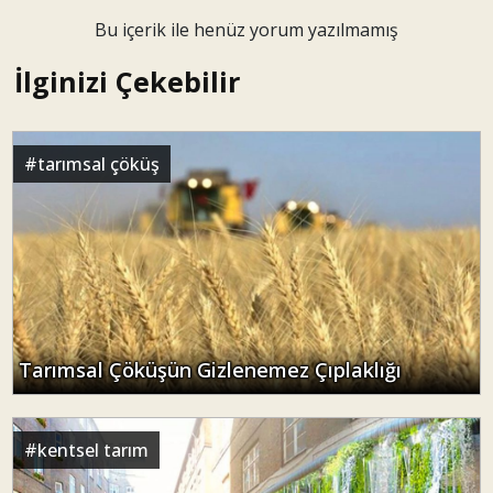
Bu içerik ile henüz yorum yazılmamış
İlginizi Çekebilir
#
tarımsal çöküş
Tarımsal Çöküşün Gizlenemez Çıplaklığı
#
kentsel tarım