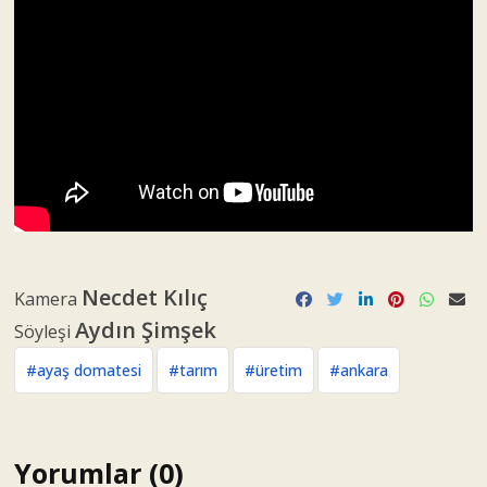
Necdet Kılıç
Kamera
Aydın Şimşek
Söyleşi
#ayaş domatesi
#tarım
#üretim
#ankara
Yorumlar (0)