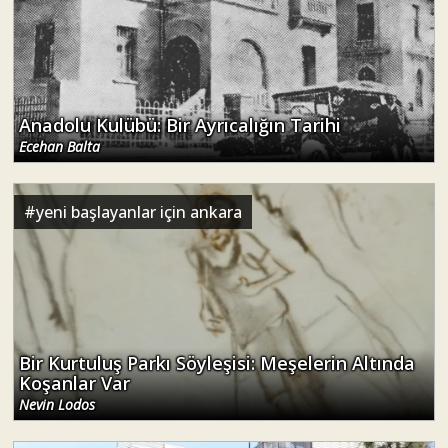
Anadolu Kulübü: Bir Ayrıcalığın Tarihi
Ecehan Balta
#
yeni başlayanlar için ankara
Bir Kurtuluş Parkı Söyleşisi: Meşelerin Altında
Koşanlar Var
Nevin Lodos