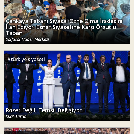
Çankaya Tabanı Siyasal Özne Olma İradesini
İlan Ediyor: Esnaf Siyasetine Karşı Örgütlü
Taban
Solfasol Haber Merkezi
#
türkiye siyaseti
Rozet Değil, Temsil Değişiyor
Suat Turan