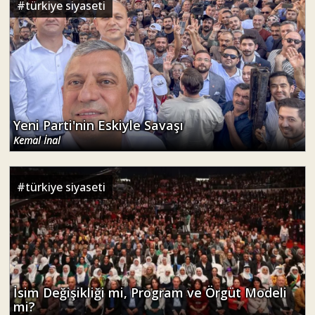
#
türkiye siyaseti
Yeni Parti'nin Eskiyle Savaşı
Kemal İnal
#
türkiye siyaseti
İsim Değişikliği mi, Program ve Örgüt Modeli
mi?