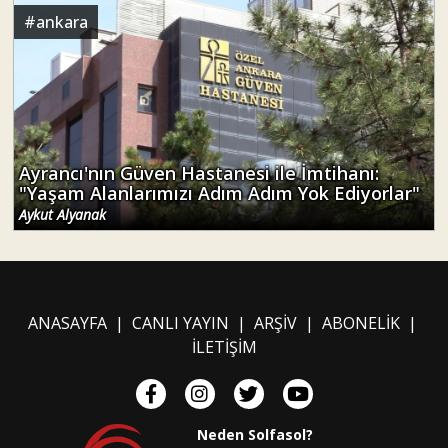
#
ankara
Ayrancı'nın Güven Hastanesi ile İmtihanı:
"Yaşam Alanlarımızı Adım Adım Yok Ediyorlar"
Aykut Alyanak
ANASAYFA
|
CANLI YAYIN
|
ARŞİV
|
ABONELİK
|
İLETİŞİM
Neden Solfasol?