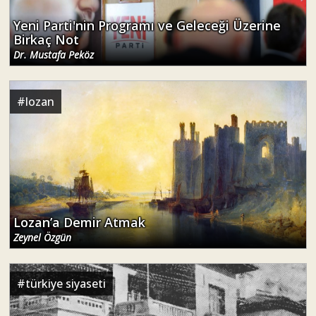
Yeni Parti'nin Programı ve Geleceği Üzerine
Birkaç Not
Dr. Mustafa Peköz
#
lozan
Lozan’a Demir Atmak
Zeynel Özgün
#
türkiye siyaseti