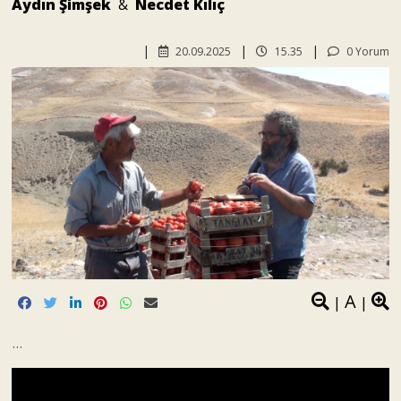
Aydın Şimşek
&
Necdet Kılıç
20.09.2025
15.35
0 Yorum
A
|
|
...