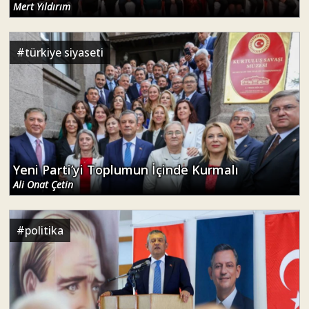
Mert Yıldırım
#
türkiye siyaseti
Yeni Parti’yi Toplumun İçinde Kurmalı
Ali Onat Çetin
#
politika