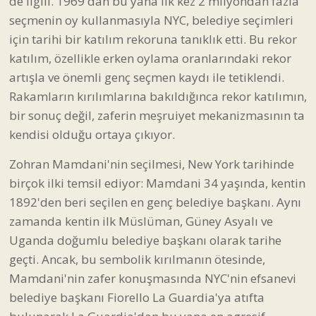
de ilgili. 1969'dan bu yana ilk kez 2 milyondan fazla
seçmenin oy kullanmasıyla NYC, belediye seçimleri
için tarihi bir katılım rekoruna tanıklık etti. Bu rekor
katılım, özellikle erken oylama oranlarındaki rekor
artışla ve önemli genç seçmen kaydı ile tetiklendi.
Rakamların kırılımlarına bakıldığınca rekor katılımın,
bir sonuç değil, zaferin meşruiyet mekanizmasının ta
kendisi olduğu ortaya çıkıyor.
Zohran Mamdani'nin seçilmesi, New York tarihinde
birçok ilki temsil ediyor: Mamdani 34 yaşında, kentin
1892'den beri seçilen en genç belediye başkanı. Aynı
zamanda kentin ilk Müslüman, Güney Asyalı ve
Uganda doğumlu belediye başkanı olarak tarihe
geçti. Ancak, bu sembolik kırılmanın ötesinde,
Mamdani'nin zafer konuşmasında NYC'nin efsanevi
belediye başkanı Fiorello La Guardia'ya atıfta