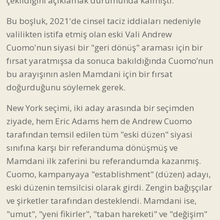
çekildiğini açıklamak durumunda kalmıştı.
Bu boşluk, 2021'de cinsel taciz iddiaları nedeniyle
valilikten istifa etmiş olan eski Vali Andrew
Cuomo'nun siyasi bir "geri dönüş" araması için bir
fırsat yaratmışsa da sonuca bakıldığında Cuomo’nun
bu arayışının aslen Mamdani için bir fırsat
doğurduğunu söylemek gerek.
New York seçimi, iki aday arasında bir seçimden
ziyade, hem Eric Adams hem de Andrew Cuomo
tarafından temsil edilen tüm "eski düzen" siyasi
sınıfına karşı bir referanduma dönüşmüş ve
Mamdani ilk zaferini bu referandumda kazanmış.
Cuomo, kampanyaya "establishment" (düzen) adayı,
eski düzenin temsilcisi olarak girdi. Zengin bağışçılar
ve şirketler tarafından desteklendi. Mamdani ise,
"umut", "yeni fikirler", "taban hareketi" ve "değişim"