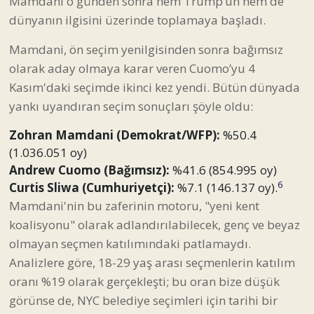
Mamdani o günden sonra hem Trump’un hem de
dünyanın ilgisini üzerinde toplamaya başladı.
Mamdani, ön seçim yenilgisinden sonra bağımsız
olarak aday olmaya karar veren Cuomo’yu 4
Kasım'daki seçimde ikinci kez yendi. Bütün dünyada
yankı uyandıran seçim sonuçları şöyle oldu:
Zohran Mamdani (Demokrat/WFP):
%50.4
(1.036.051 oy)
Andrew Cuomo (Bağımsız):
%41.6 (854.995 oy)
6
Curtis Sliwa (Cumhuriyetçi):
%7.1 (146.137 oy).
Mamdani'nin bu zaferinin motoru, "yeni kent
koalisyonu" olarak adlandırılabilecek, genç ve beyaz
olmayan seçmen katılımındaki patlamaydı.
Analizlere göre, 18-29 yaş arası seçmenlerin katılım
oranı %19 olarak gerçekleşti; bu oran bize düşük
görünse de, NYC belediye seçimleri için tarihi bir