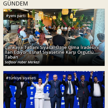
GÜNDEM
#
yeni parti
Çankaya Tabanı Siyasal Özne Olma İradesini
İlan Ediyor: Esnaf Siyasetine Karşı Örgütlü
Taban
Solfasol Haber Merkezi
#
türkiye siyaseti