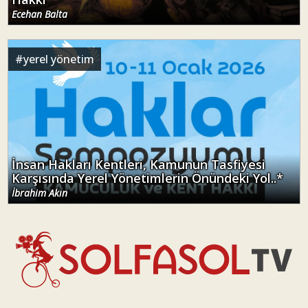
Ecehan Balta
#
yerel yönetim
İnsan Hakları Kentleri, Kamunun Tasfiyesi
Karşısında Yerel Yönetimlerin Önündeki Yol..*
İbrahim Akın