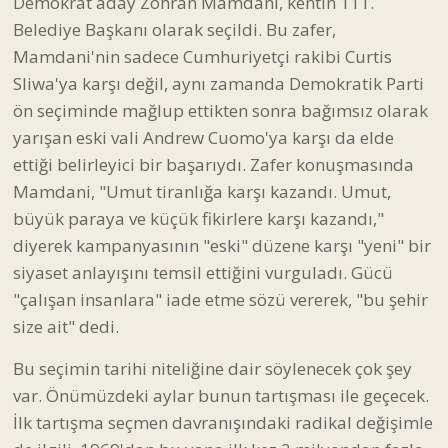
Demokrat aday Zohran Mamdani, kentin 111.
Belediye Başkanı olarak seçildi. Bu zafer,
Mamdani'nin sadece Cumhuriyetçi rakibi Curtis
Sliwa'ya karşı değil, aynı zamanda Demokratik Parti
ön seçiminde mağlup ettikten sonra bağımsız olarak
yarışan eski vali Andrew Cuomo'ya karşı da elde
ettiği belirleyici bir başarıydı. Zafer konuşmasında
Mamdani, "Umut tiranlığa karşı kazandı. Umut,
büyük paraya ve küçük fikirlere karşı kazandı,"
diyerek kampanyasının "eski" düzene karşı "yeni" bir
siyaset anlayışını temsil ettiğini vurguladı. Gücü
"çalışan insanlara" iade etme sözü vererek, "bu şehir
size ait" dedi.
Bu seçimin tarihi niteliğine dair söylenecek çok şey
var. Önümüzdeki aylar bunun tartışması ile geçecek.
İlk tartışma seçmen davranışındaki radikal değişimle