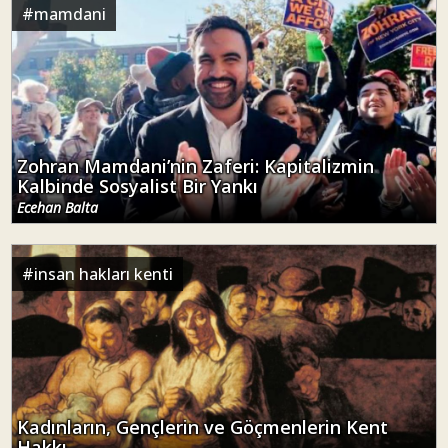
#
mamdani
Zohran Mamdani’nin Zaferi: Kapitalizmin
Kalbinde Sosyalist Bir Yankı
Ecehan Balta
#
insan hakları kenti
Kadınların, Gençlerin ve Göçmenlerin Kent
Hakkı