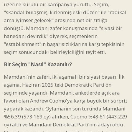
üzerine kurulu bir kampanya yürüttü. Seçim,
"skandal bulaşmış, kirlenmiş eski düzen" ile "radikal
ama iyimser gelecek" arasında net bir zıtlığa
dönüştü. Mamdani zafer konuşmasında "siyasi bir
hanedanı devirdik" diyerek, seçmenlerin
"establishment"ın başarısızlıklarına karşı tepkisinin
seçim sonucundaki belirleyiciliğini teyit etti.
Bir Seçim "Nasıl" Kazanılır?
Mamdani'nin zaferi, iki aşamalı bir siyasi başarı. İlk
aşama, Haziran 2025'teki Demokratik Parti ön
seçiminde yaşandı. Mamdani, anketlerde açık ara
favori olan Andrew Cuomo'ya karşı büyük bir sürpriz
yaparak kazandı. Oylamanın son turunda Mamdani
%56.39 (573.169 oy) alırken, Cuomo %43.61 (443.229
oy) aldı ve Mamdani Demokrat Parti’nin adayı oldu.