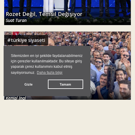
Rozet Değil, Temsil Değişiyor
Suat Turan
#
türkiye siyaseti
Sitemizden en iyi şekilde faydalanabilmeniz
için çerezler kullanılmaktadır. Bu siteye giriş
yaparak çerez kullanımını kabul etmiş
sayılıyorsunuz.
Daha fazla bilgi
Gizle
Tamam
Yeni Parti'nin Eskiyle Savaşı
Kemal İnal
#
türkiye siyaseti