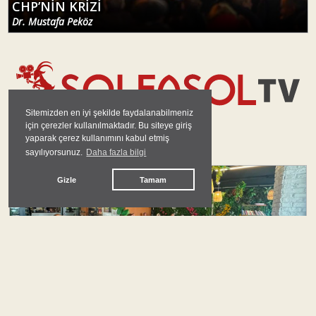
CHP’NİN KRİZİ
Dr. Mustafa Peköz
Sitemizden en iyi şekilde faydalanabilmeniz
için çerezler kullanılmaktadır. Bu siteye giriş
yaparak çerez kullanımını kabul etmiş
GÜNDEM
sayılıyorsunuz.
Daha fazla bilgi
Gizle
Tamam
#
yeni parti
Çankaya Tabanı Siyasal Özne Olma İradesini
İlan Ediyor: Esnaf Siyasetine Karşı Örgütlü
Taban