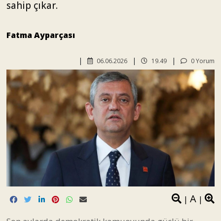
sahip çıkar.
Fatma Ayparçası
06.06.2026
19.49
0 Yorum
A
|
|