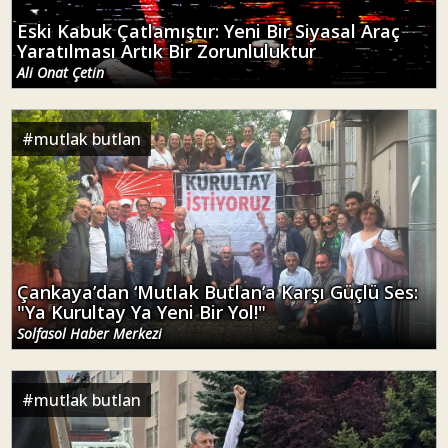
Eski Kabuk Çatlamıştır: Yeni Bir Siyasal Araç
Yaratılması Artık Bir Zorunluluktur
Ali Onat Çetin
#
mutlak butlan
Çankaya’dan ‘Mutlak Butlan’a Karşı Güçlü Ses:
"Ya Kurultay Ya Yeni Bir Yol!"
Solfasol Haber Merkezi
#
mutlak butlan