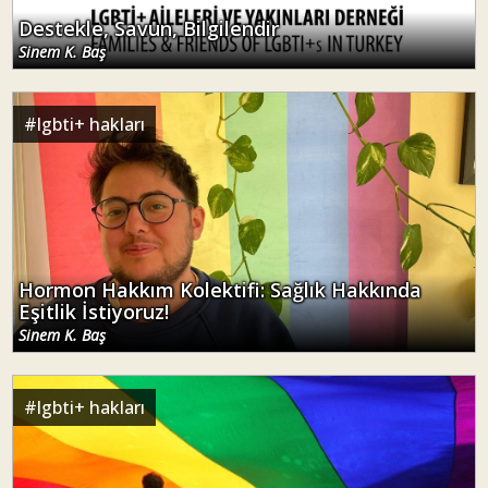
Destekle, Savun, Bilgilendir
Sinem K. Baş
#
lgbti+ hakları
Hormon Hakkım Kolektifi: Sağlık Hakkında
Eşitlik İstiyoruz!
Sinem K. Baş
#
lgbti+ hakları