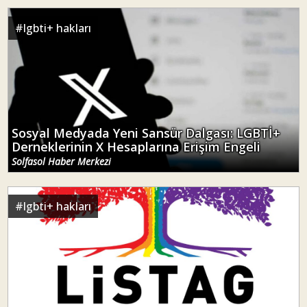
#
lgbti+ hakları
Sosyal Medyada Yeni Sansür Dalgası: LGBTİ+
Derneklerinin X Hesaplarına Erişim Engeli
Solfasol Haber Merkezi
#
lgbti+ hakları