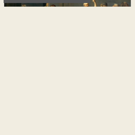
Barışa Giden Uzun Yolda Camuscu Cesaret,
Kahraman ve Mücadele Sorumluluğu
Mehmet Onur Yılmaz
#
yeni parti
Keyfiyete Karşı Kurumsal Güvence Ama Nasıl?
Ali Onat Çetin