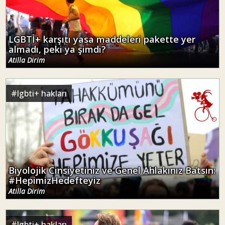
LGBTİ+ karşıtı yasa maddeleri pakette yer
almadı, peki ya şimdi?
Atilla Dirim
#
lgbti+ hakları
Biyolojik Cinsiyetiniz ve Genel Ahlakınız Batsın:
#HepimizHedefteyiz
Atilla Dirim
#
lgbti+ hakları