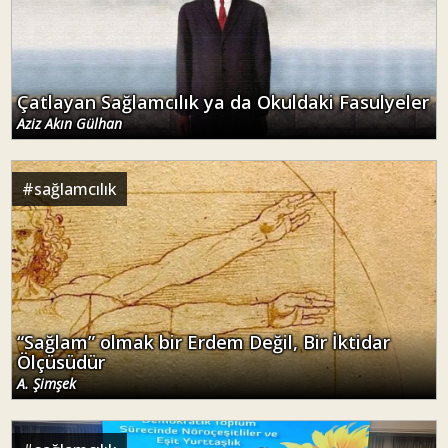
Çatlayan Sağlamcılık ya da Okuldaki Fasulyeler
Aziz Akın Gülhan
#
sağlamcılık
“Sağlam” olmak bir Erdem Değil, Bir İktidar
Ölçüsüdür
A. Şimşek