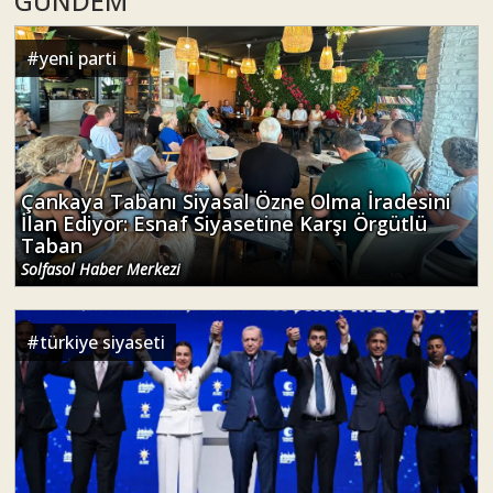
GÜNDEM
#
yeni parti
Çankaya Tabanı Siyasal Özne Olma İradesini
İlan Ediyor: Esnaf Siyasetine Karşı Örgütlü
Taban
Solfasol Haber Merkezi
#
türkiye siyaseti