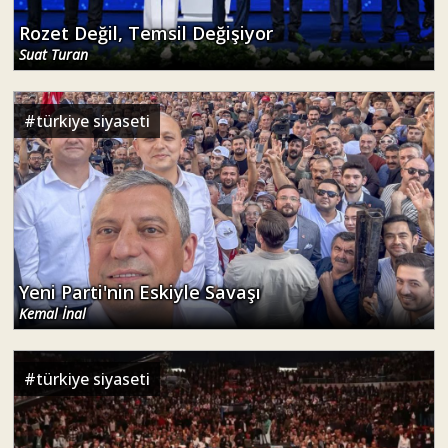
Rozet Değil, Temsil Değişiyor
Suat Turan
#
türkiye siyaseti
Yeni Parti'nin Eskiyle Savaşı
Kemal İnal
#
türkiye siyaseti