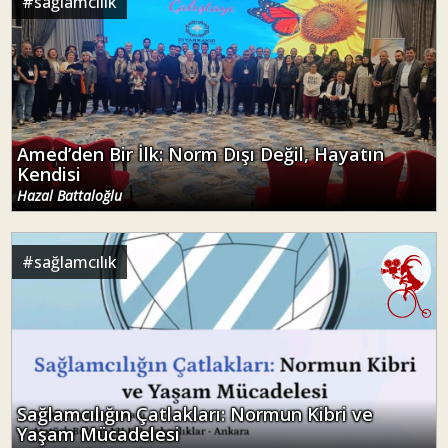
#
sağlamcılık
Amed’den Bir İlk: Norm Dışı Değil, Hayatın
Kendisi
Hazal Battaloğlu
#
sağlamcılık
Sağlamcılığın Çatlakları: Normun Kibri ve
Yaşam Mücadelesi