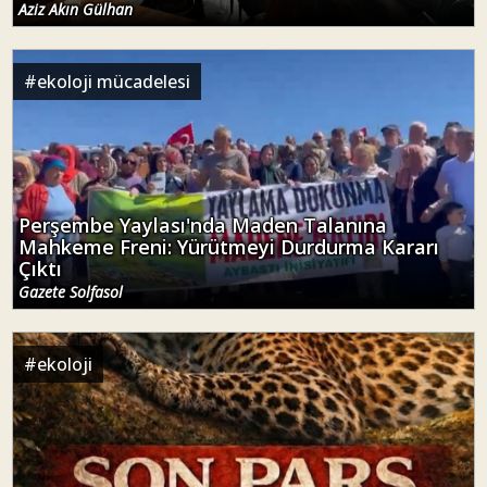
Aziz Akın Gülhan
#
ekoloji mücadelesi
Perşembe Yaylası'nda Maden Talanına
Mahkeme Freni: Yürütmeyi Durdurma Kararı
Çıktı
Gazete Solfasol
#
ekoloji