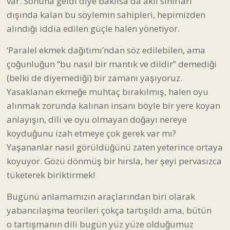
var. Sonuna geldi diye bakılsa da akıl sınırları
dışında kalan bu söylemin sahipleri, hepimizden
alındığı iddia edilen güçle halen yönetiyor.
‘Paralel ekmek dağıtımı’ndan söz edilebilen, ama
çoğunluğun “bu nasıl bir mantık ve dildir” demediği
(belki de diyemediği) bir zamanı yaşıyoruz.
Yasaklanan ekmeğe muhtaç bırakılmış, halen oyu
alınmak zorunda kalınan insanı böyle bir yere koyan
anlayışın, dili ve oyu olmayan doğayı nereye
koyduğunu izah etmeye çok gerek var mı?
Yaşananlar nasıl görüldüğünü zaten yeterince ortaya
koyuyor. Gözü dönmüş bir hırsla, her şeyi pervasızca
tüketerek biriktirmek!
Bugünü anlamamızın araçlarından biri olarak
yabancılaşma teorileri çokça tartışıldı ama, bütün
o tartışmanın dili bugün yüz yüze olduğumuz