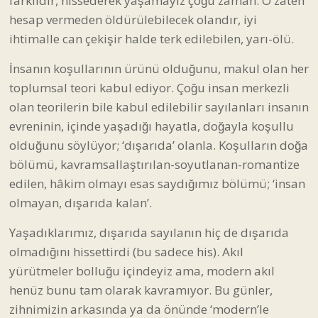
farklıdır, hissederek yaşamayız çoğu zaman. O zaten
hesap vermeden öldürülebilecek olandır, iyi
ihtimalle can çekişir halde terk edilebilen, yarı-ölü.
İnsanın koşullarının ürünü olduğunu, makul olan her
toplumsal teori kabul ediyor. Çoğu insan merkezli
olan teorilerin bile kabul edilebilir sayılanları insanın
evreninin, içinde yaşadığı hayatla, doğayla koşullu
olduğunu söylüyor; ‘dışarıda’ olanla. Koşulların doğa
bölümü, kavramsallaştırılan-soyutlanan-romantize
edilen, hâkim olmayı esas saydığımız bölümü; ‘insan
olmayan, dışarıda kalan’.
Yaşadıklarımız, dışarıda sayılanın hiç de dışarıda
olmadığını hissettirdi (bu sadece his). Akıl
yürütmeler bolluğu içindeyiz ama, modern akıl
henüz bunu tam olarak kavramıyor. Bu günler,
zihnimizin arkasında ya da önünde ‘modern’le