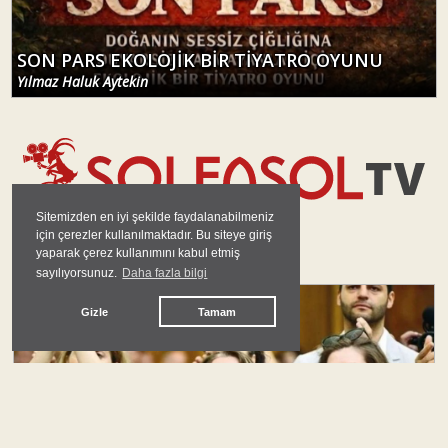
SON PARS EKOLOJİK BİR TİYATRO OYUNU
Yılmaz Haluk Aytekin
Sitemizden en iyi şekilde faydalanabilmeniz
için çerezler kullanılmaktadır. Bu siteye giriş
yaparak çerez kullanımını kabul etmiş
GÜNDEM
sayılıyorsunuz.
Daha fazla bilgi
#
yeni parti
Gizle
Tamam