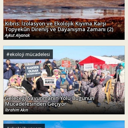
Kıbrıs: İzolasyon ve Ekolojik Kıyıma Karşı
Topyekûn Direniş ve Dayanışma Zamanı (2)
Aykut Alyanak
#
ekoloji mücadelesi
Geleceği Savunmanın Yolu Bugünün
Mücadelesinden Geçiyor
İbrahim Akın