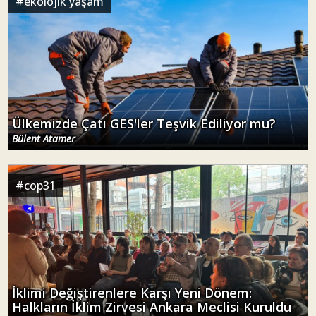
#
ekolojik yaşam
Ülkemizde Çatı GES'ler Teşvik Ediliyor mu?
Bülent Atamer
#
cop31
İklimi Değiştirenlere Karşı Yeni Dönem:
Halkların İklim Zirvesi Ankara Meclisi Kuruldu