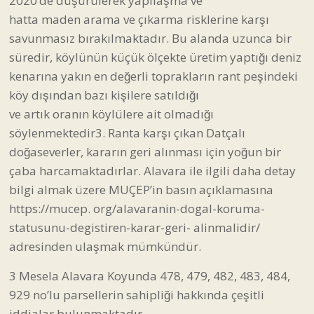
2020’de düşürülerek yapılaşma ve
hatta maden arama ve çıkarma risklerine karşı
savunmasız bırakılmaktadır. Bu alanda uzunca bir
süredir, köylünün küçük ölçekte üretim yaptığı deniz
kenarına yakın en değerli toprakların rant peşindeki
köy dışından bazı kişilere satıldığı
ve artık oranın köylülere ait olmadığı
söylenmektedir3. Ranta karşı çıkan Datçalı
doğaseverler, kararın geri alınması için yoğun bir
çaba harcamaktadırlar. Alavara ile ilgili daha detay
bilgi almak üzere MUÇEP’in basın açıklamasına
https://mucep. org/alavaranin-dogal-koruma-
statusunu-degistiren-karar-geri- alinmalidir/
adresinden ulaşmak mümkündür.
3 Mesela Alavara Koyunda 478, 479, 482, 483, 484,
929 no’lu parsellerin sahipliği hakkında çeşitli
iddialar bulunmaktadır.