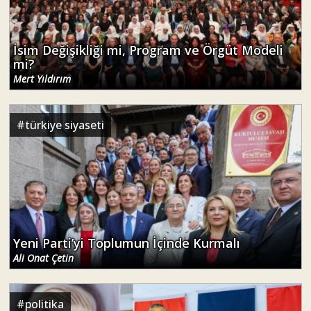
İsim Değişikliği mi, Program ve Örgüt Modeli
mi?
Mert Yıldırım
#
türkiye siyaseti
Yeni Parti’yi Toplumun İçinde Kurmalı
Ali Onat Çetin
#
politika