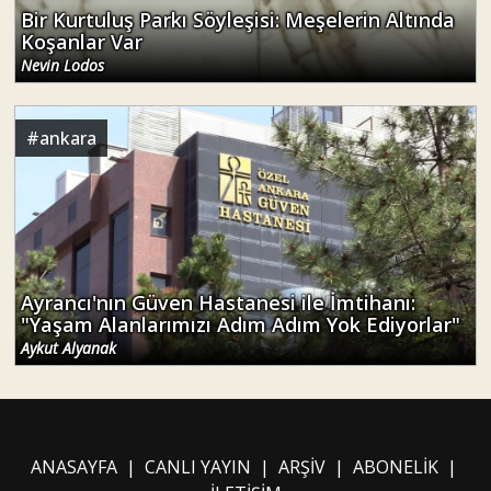
Bir Kurtuluş Parkı Söyleşisi: Meşelerin Altında
Koşanlar Var
Nevin Lodos
#
ankara
Ayrancı'nın Güven Hastanesi ile İmtihanı:
"Yaşam Alanlarımızı Adım Adım Yok Ediyorlar"
Aykut Alyanak
ANASAYFA
|
CANLI YAYIN
|
ARŞİV
|
ABONELİK
|