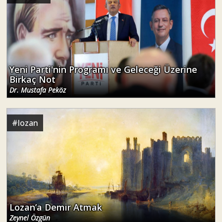
Yeni Parti'nin Programı ve Geleceği Üzerine
Birkaç Not
Dr. Mustafa Peköz
#
lozan
Lozan’a Demir Atmak
Zeynel Özgün