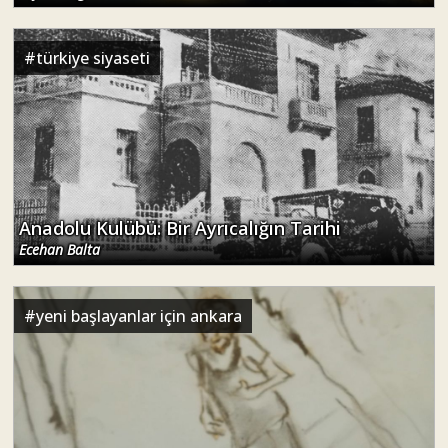
#
türkiye siyaseti
Anadolu Kulübü: Bir Ayrıcalığın Tarihi
Ecehan Balta
#
yeni başlayanlar için ankara