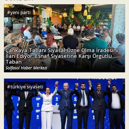
#
yeni parti
Çankaya Tabanı Siyasal Özne Olma İradesini
İlan Ediyor: Esnaf Siyasetine Karşı Örgütlü
Taban
Solfasol Haber Merkezi
#
türkiye siyaseti