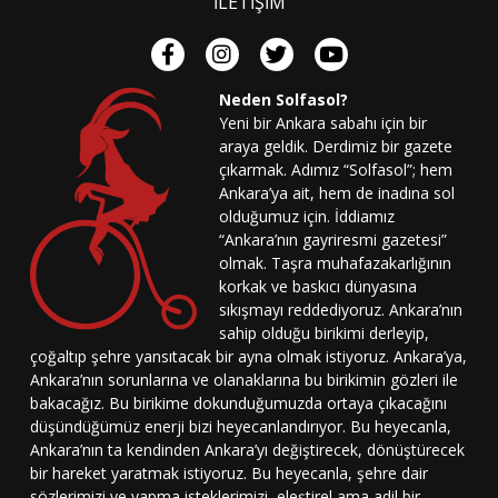
İLETİŞİM
Neden Solfasol?
Yeni bir Ankara sabahı için bir
araya geldik. Derdimiz bir gazete
çıkarmak. Adımız “Solfasol”; hem
Ankara’ya ait, hem de inadına sol
olduğumuz için. İddiamız
“Ankara’nın gayriresmi gazetesi”
olmak. Taşra muhafazakarlığının
korkak ve baskıcı dünyasına
sıkışmayı reddediyoruz. Ankara’nın
sahip olduğu birikimi derleyip,
çoğaltıp şehre yansıtacak bir ayna olmak istiyoruz. Ankara’ya,
Ankara’nın sorunlarına ve olanaklarına bu birikimin gözleri ile
bakacağız. Bu birikime dokunduğumuzda ortaya çıkacağını
düşündüğümüz enerji bizi heyecanlandırıyor. Bu heyecanla,
Ankara’nın ta kendinden Ankara’yı değiştirecek, dönüştürecek
bir hareket yaratmak istiyoruz. Bu heyecanla, şehre dair
sözlerimizi ve yapma isteklerimizi, eleştirel ama adil bir