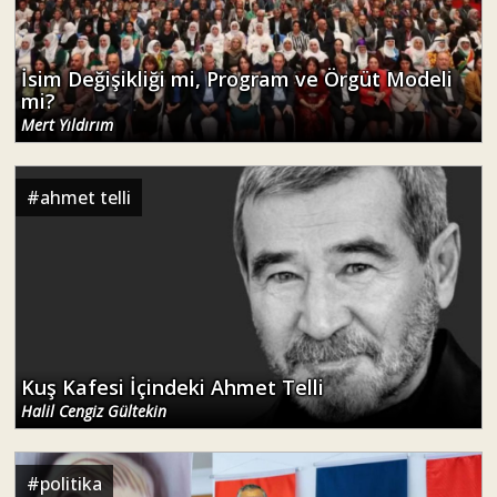
İsim Değişikliği mi, Program ve Örgüt Modeli
mi?
Mert Yıldırım
#
ahmet telli
Kuş Kafesi İçindeki Ahmet Telli
Halil Cengiz Gültekin
#
politika