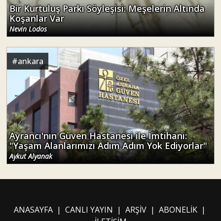
Bir Kurtuluş Parkı Söyleşisi: Meşelerin Altında
Koşanlar Var
Nevin Lodos
#
ankara
Ayrancı'nın Güven Hastanesi ile İmtihanı:
"Yaşam Alanlarımızı Adım Adım Yok Ediyorlar"
Aykut Alyanak
ANASAYFA
|
CANLI YAYIN
|
ARŞİV
|
ABONELİK
|