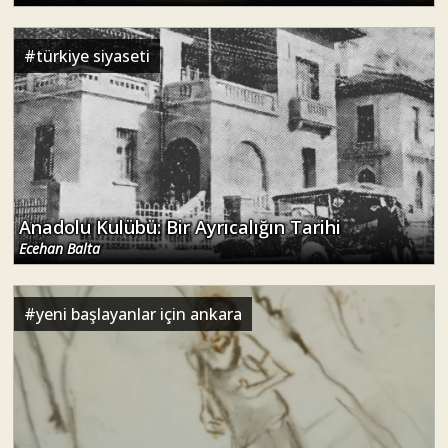
#
türkiye siyaseti
Anadolu Kulübü: Bir Ayrıcalığın Tarihi
Ecehan Balta
#
yeni başlayanlar için ankara