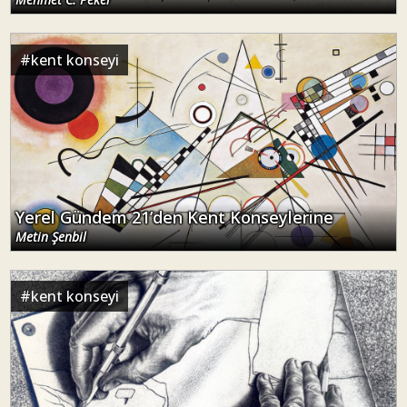
#
kent konseyi
Yerel Gündem 21’den Kent Konseylerine
Metin Şenbil
#
kent konseyi