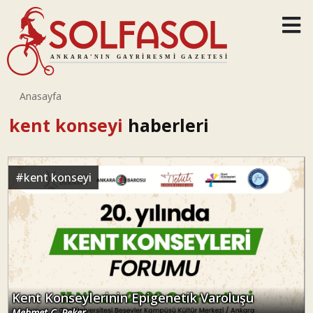
Anasayfa
kent konseyi
haberleri
#
kent konseyi
Kent Konseylerinin Epigenetik Varoluşu
Mehmet C. Peker