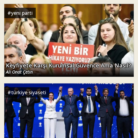
#
yeni parti
Keyfiyete Karşı Kurumsal Güvence Ama Nasıl?
Ali Onat Çetin
#
türkiye siyaseti