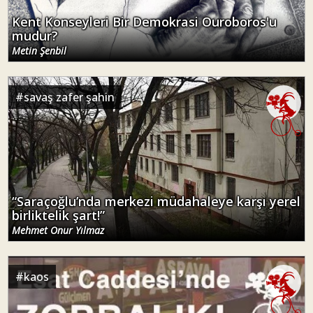
Kent Konseyleri Bir Demokrasi Ouroboros'u
mudur?
Metin Şenbil
#
savaş zafer şahin
“Saraçoğlu’nda merkezi müdahaleye karşı yerel
birliktelik şart!”
Mehmet Onur Yılmaz
#
kaos