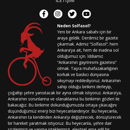
İLETİŞİM
Neden Solfasol?
Yeni bir Ankara sabahı için bir
araya geldik. Derdimiz bir gazete
çıkarmak. Adımız “Solfasol”; hem
Ankara’ya ait, hem de inadına sol
olduğumuz için. İddiamız
“Ankara’nın gayriresmi gazetesi”
olmak. Taşra muhafazakarlığının
korkak ve baskıcı dünyasına
sıkışmayı reddediyoruz. Ankara’nın
sahip olduğu birikimi derleyip,
çoğaltıp şehre yansıtacak bir ayna olmak istiyoruz. Ankara’ya,
Ankara’nın sorunlarına ve olanaklarına bu birikimin gözleri ile
bakacağız. Bu birikime dokunduğumuzda ortaya çıkacağını
düşündüğümüz enerji bizi heyecanlandırıyor. Bu heyecanla,
Ankara’nın ta kendinden Ankara’yı değiştirecek, dönüştürecek
bir hareket yaratmak istiyoruz. Bu heyecanla, şehre dair
sözlerimizi ve yapma isteklerimizi, eleştirel ama adil bir