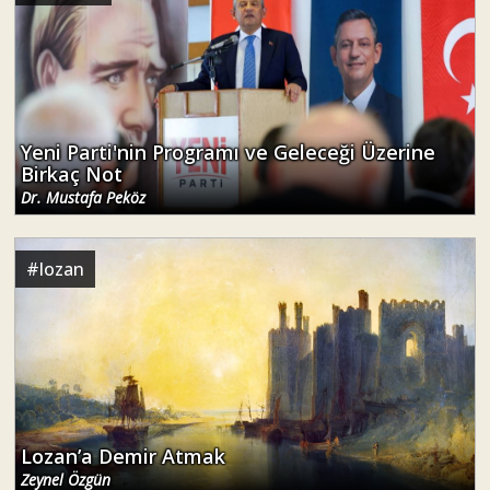
Yeni Parti'nin Programı ve Geleceği Üzerine
Birkaç Not
Dr. Mustafa Peköz
#
lozan
Lozan’a Demir Atmak
Zeynel Özgün