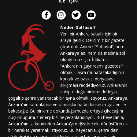
İLETİŞİM
Neden Solfasol?
Yeni bir Ankara sabahı için bir
araya geldik. Derdimiz bir gazete
çıkarmak. Adımız “Solfasol”; hem
Ankara’ya ait, hem de inadına sol
olduğumuz için. İddiamız
“Ankara’nın gayriresmi gazetesi”
olmak. Taşra muhafazakarlığının
korkak ve baskıcı dünyasına
sıkışmayı reddediyoruz. Ankara’nın
sahip olduğu birikimi derleyip,
çoğaltıp şehre yansıtacak bir ayna olmak istiyoruz. Ankara’ya,
Ankara’nın sorunlarına ve olanaklarına bu birikimin gözleri ile
bakacağız. Bu birikime dokunduğumuzda ortaya çıkacağını
düşündüğümüz enerji bizi heyecanlandırıyor. Bu heyecanla,
Ankara’nın ta kendinden Ankara’yı değiştirecek, dönüştürecek
bir hareket yaratmak istiyoruz. Bu heyecanla, şehre dair
sözlerimizi ve yapma isteklerimizi, eleştirel ama adil bir