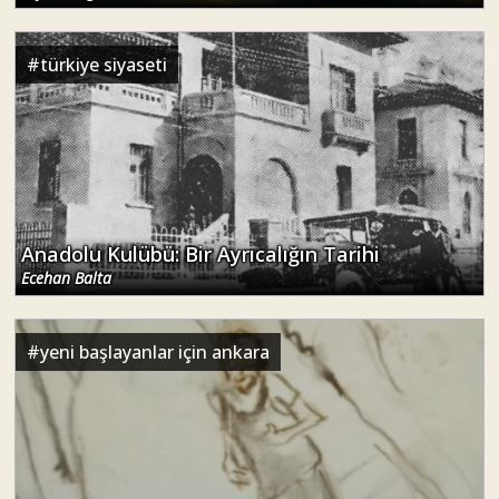
#
türkiye siyaseti
Anadolu Kulübü: Bir Ayrıcalığın Tarihi
Ecehan Balta
#
yeni başlayanlar için ankara