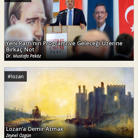
Yeni Parti'nin Programı ve Geleceği Üzerine
Birkaç Not
Dr. Mustafa Peköz
#
lozan
Lozan’a Demir Atmak
Zeynel Özgün