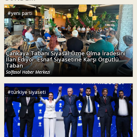
#
yeni parti
Çankaya Tabanı Siyasal Özne Olma İradesini
İlan Ediyor: Esnaf Siyasetine Karşı Örgütlü
Taban
Solfasol Haber Merkezi
#
türkiye siyaseti