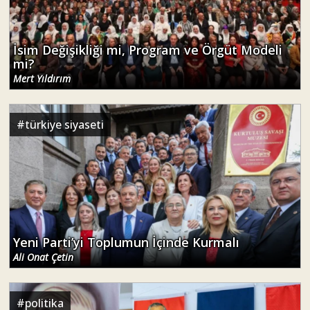
İsim Değişikliği mi, Program ve Örgüt Modeli
mi?
Mert Yıldırım
#
türkiye siyaseti
Yeni Parti’yi Toplumun İçinde Kurmalı
Ali Onat Çetin
#
politika