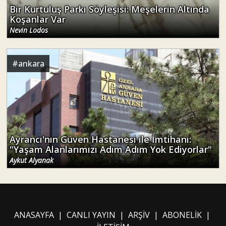
Bir Kurtuluş Parkı Söyleşisi: Meşelerin Altında
Koşanlar Var
Nevin Lodos
#
ankara
Ayrancı'nın Güven Hastanesi ile İmtihanı:
"Yaşam Alanlarımızı Adım Adım Yok Ediyorlar"
Aykut Alyanak
ANASAYFA
|
CANLI YAYIN
|
ARŞİV
|
ABONELİK
|