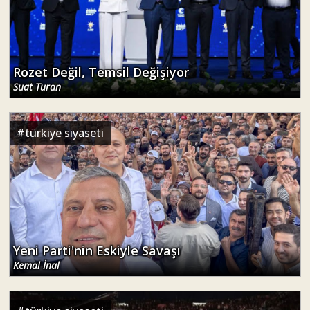
Rozet Değil, Temsil Değişiyor
Suat Turan
#
türkiye siyaseti
Yeni Parti'nin Eskiyle Savaşı
Kemal İnal