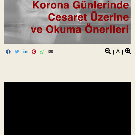
A
|
|