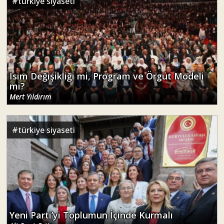
#
türkiye siyaseti
İsim Değişikliği mi, Program ve Örgüt Modeli
mi?
Mert Yıldırım
#
türkiye siyaseti
Yeni Parti’yi Toplumun İçinde Kurmalı