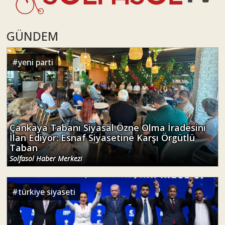
GÜNDEM
#
yeni parti
Çankaya Tabanı Siyasal Özne Olma İradesini
İlan Ediyor: Esnaf Siyasetine Karşı Örgütlü
Taban
Solfasol Haber Merkezi
#
türkiye siyaseti