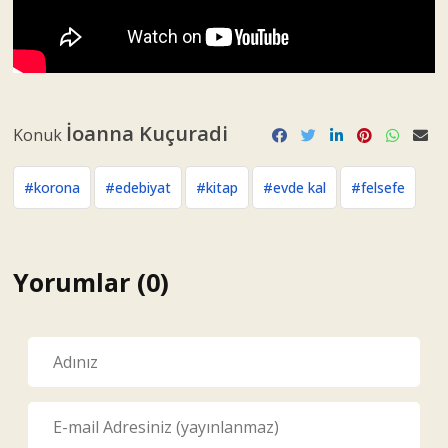
İoanna Kuçuradi
Konuk
#korona
#edebiyat
#kitap
#evde kal
#felsefe
Yorumlar (0)