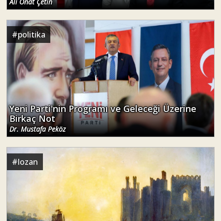
Ali Onat Çetin
#
politika
Yeni Parti'nin Programı ve Geleceği Üzerine
Birkaç Not
Dr. Mustafa Peköz
#
lozan