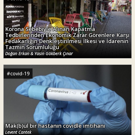
Korona Sebebiyle Alınan Kapatma
Tedbirlerinden Ekonomik Zarar Görenlere Karşı
Fedakarlığın Denkleştirilmesi İlkesi ve İdarenin
Tazmin Sorumluluğu
Doğan Erkan & Yasin Gökberk Çınar
#
covid-19
Mak(b)ul bir hastanın covidle imtihanı
Levent Cantek