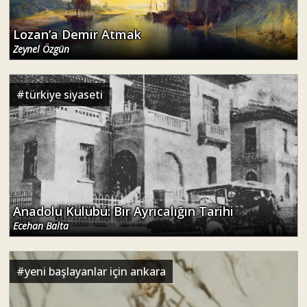
Lozan’a Demir Atmak
Zeynel Özgün
#
türkiye siyaseti
Anadolu Kulübü: Bir Ayrıcalığın Tarihi
Ecehan Balta
#
yeni başlayanlar için ankara