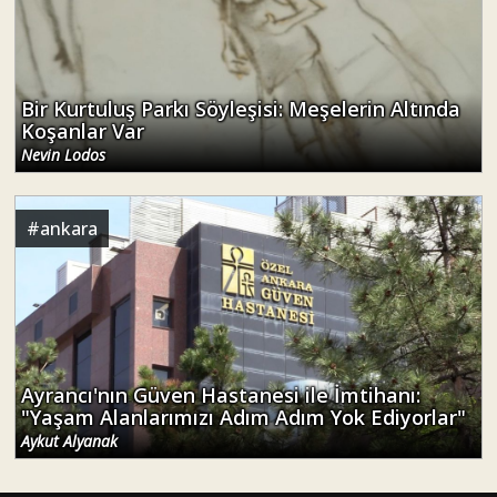
Bir Kurtuluş Parkı Söyleşisi: Meşelerin Altında
Koşanlar Var
Nevin Lodos
#
ankara
Ayrancı'nın Güven Hastanesi ile İmtihanı:
"Yaşam Alanlarımızı Adım Adım Yok Ediyorlar"
Aykut Alyanak