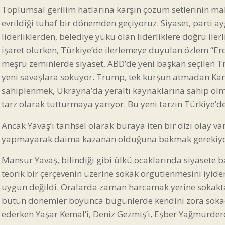
Toplumsal gerilim hatlarına karşın çözüm setlerinin mak
evrildiği tuhaf bir dönemden geçiyoruz. Siyaset, parti ay
liderliklerden, belediye yükü olan liderliklere doğru il
işaret olurken, Türkiye’de ilerlemeye duyulan özlem “Erd
meşru zeminlerde siyaset, ABD’de yeni başkan seçilen Tru
yeni savaşlara sokuyor. Trump, tek kurşun atmadan Kan
sahiplenmek, Ukrayna’da yeraltı kaynaklarına sahip olmak
tarz olarak tutturmaya yarıyor. Bu yeni tarzın Türkiye’d
Ancak Yavaş’ı tarihsel olarak buraya iten bir dizi olay v
yapmayarak daima kazanan olduğuna bakmak gerekiyo
Mansur Yavaş, bilindiği gibi ülkü ocaklarında siyasete ba
teorik bir çerçevenin üzerine sokak örgütlenmesini iyiden
uygun değildi. Oralarda zaman harcamak yerine sokakta ol
bütün dönemler boyunca bugünlerde kendini zora sokac
ederken Yaşar Kemal’i, Deniz Gezmiş’i, Eşber Yağmurdere