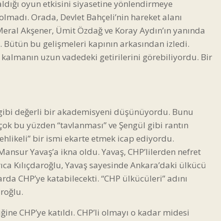
ldığı oyun etkisini siyasetine yönlendirmeye
olmadı. Orada, Devlet Bahçeli’nin hareket alanı
ak Meral Akşener, Ümit Özdağ ve Koray Aydın’ın yanında
Bütün bu gelişmeleri kapının arkasından izledi.
 kalmanın uzun vadedeki getirilerini görebiliyordu. Bir
 gibi değerli bir akademisyeni düşünüyordu. Bunu
 çok bu yüzden “tavlanması” ve Şengül gibi rantın
hlikeli” bir ismi ekarte etmek icap ediyordu.
Mansur Yavaş’a ikna oldu. Yavaş, CHP’lilerden nefret
yrıca Kılıçdaroğlu, Yavaş sayesinde Ankara’daki ülkücü
arda CHP’ye katabilecekti. “CHP ülkücüleri” adını
roğlu.
ğine CHP’ye katıldı. CHP’li olmayı o kadar midesi