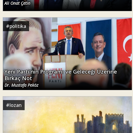
Ali Onat Çetin
#
politika
Yeni Parti'nin Programı ve Geleceği Üzerine
Birkaç Not
Dr. Mustafa Peköz
#
lozan