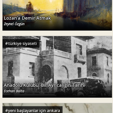
Lozan’a Demir Atmak
Zeynel Özgün
#
türkiye siyaseti
Anadolu Kulübü: Bir Ayrıcalığın Tarihi
Ecehan Balta
#
yeni başlayanlar için ankara