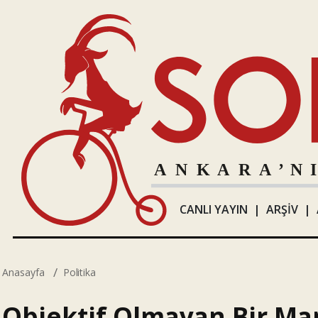
CANLI YAYIN
|
ARŞİV
|
Anasayfa
Politika
Objektif Olmayan Bir Ma