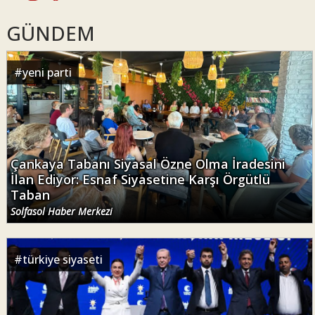
GÜNDEM
#
yeni parti
Çankaya Tabanı Siyasal Özne Olma İradesini
İlan Ediyor: Esnaf Siyasetine Karşı Örgütlü
Taban
Solfasol Haber Merkezi
#
türkiye siyaseti