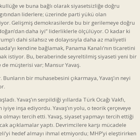
ullüğe ve buna bağlı olarak siyasetsizliğe doğru
gıtından liderlere; üzerinde parti yükü olan
erliyor. Gelişmiş demokrasilerde bu bir gerilemeye doğru
oğan’dan daha iyi” liderliklerle ölçülüyor. O kadar ki
mp’ı dahi silahsız ve dolayısıyla daha az maliyetli
ada’yı kendine bağlamak, Panama Kanalı’nın ticaretini
 istiyor. Bu, beraberinde seyreltilmiş siyaseti yeni bir
e de müşterisi var; Mansur Yavaş.
ar. Bunların bir muhasebesini çıkarmaya, Yavaş’ın neyi
r.
şladı. Yavaş’ın serpildiği yıllarda Türk Ocağı Vakfı,
 iyiye inşa ediyordu. Yavaş’ın yolu, o teorik çerçeveye
mayı tercih etti. Yavaş, siyaset yapmayı tercih ettiği
ak açıklamalar yaptı. Devrimcilere karşı mücadele
li’yi hedef almayı ihmal etmiyordu; MHP’yi eleştirirken