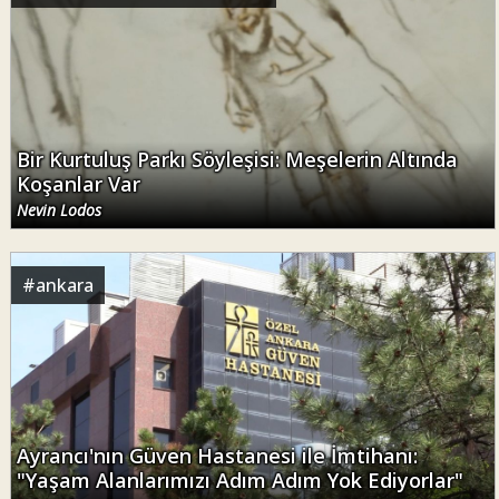
Bir Kurtuluş Parkı Söyleşisi: Meşelerin Altında
Koşanlar Var
Nevin Lodos
#
ankara
Ayrancı'nın Güven Hastanesi ile İmtihanı:
"Yaşam Alanlarımızı Adım Adım Yok Ediyorlar"