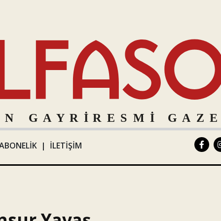
ABONELİK
|
İLETİŞİM
nsur Yavaş