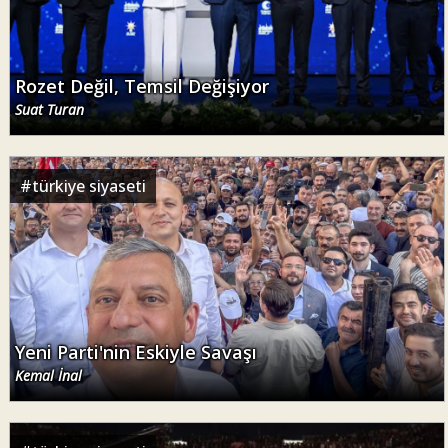
Rozet Değil, Temsil Değişiyor
Suat Turan
#
türkiye siyaseti
Yeni Parti'nin Eskiyle Savaşı
Kemal İnal