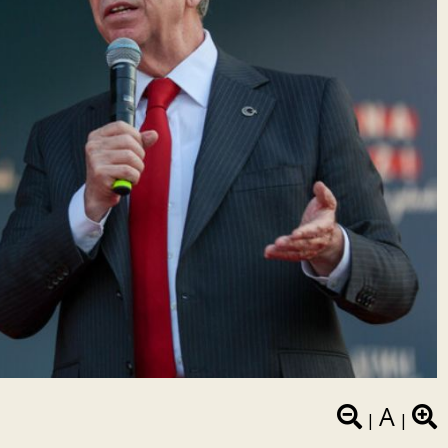
A
|
|