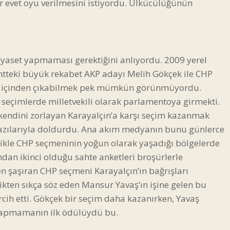
 evet oyu verilmesini istiyordu. Ülkücülüğünün
 siyaset yapmaması gerektiğini anlıyordu. 2009 yerel
tteki büyük rekabet AKP adayı Melih Gökçek ile CHP
un içinden çıkabilmek pek mümkün görünmüyordu.
 seçimlerde milletvekili olarak parlamentoya girmekti.
 kendini zorlayan Karayalçın’a karşı seçim kazanmak
” yazılarıyla doldurdu. Ana akım medyanın bunu günlerce
ellikle CHP seçmeninin yoğun olarak yaşadığı bölgelerde
an ikinci olduğu sahte anketleri broşürlerle
ken şaşıran CHP seçmeni Karayalçın’ın bağrışları
kten sıkça söz eden Mansur Yavaş’ın işine gelen bu
cih etti. Gökçek bir seçim daha kazanırken, Yavaş
 yapmamanın ilk ödülüydü bu.