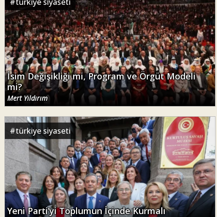
#
türkiye siyaseti
İsim Değişikliği mi, Program ve Örgüt Modeli
mi?
Mert Yıldırım
#
türkiye siyaseti
Yeni Parti’yi Toplumun İçinde Kurmalı