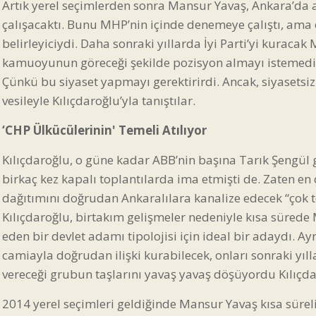
Artık yerel seçimlerden sonra Mansur Yavaş, Ankara’da a
çalışacaktı. Bunu MHP’nin içinde denemeye çalıştı, ama 
belirleyiciydi. Daha sonraki yıllarda İyi Parti’yi kurac
kamuoyunun göreceği şekilde pozisyon almayı istemedi. 
Çünkü bu siyaset yapmayı gerektirirdi. Ancak, siyasetsiz
vesileyle Kılıçdaroğlu’yla tanıştılar.
‘CHP Ülkücülerinin' Temeli Atılıyor
Kılıçdaroğlu, o güne kadar ABB’nin başına Tarık Şengül
birkaç kez kapalı toplantılarda ima etmişti de. Zaten en
dağıtımını doğrudan Ankaralılara kanalize edecek “çok te
Kılıçdaroğlu, birtakım gelişmeler nedeniyle kısa sürede 
eden bir devlet adamı tipolojisi için ideal bir adaydı. A
camiayla doğrudan ilişki kurabilecek, onları sonraki yıll
vereceği grubun taşlarını yavaş yavaş döşüyordu Kılıçda
2014 yerel seçimleri geldiğinde Mansur Yavaş kısa süreli