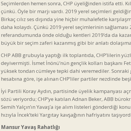
Seçimlerden hemen sonra, CHP üyeliğinden istifa etti. Kıl
çünkü. Öyle bir marjı vardı. 2019 yerel seçimleri geldi
Birkaç cılız ses dışında yine hiçbir muhalefetle karşılaşm
daha kolaydı. Çünkü 2019 yerel seçimlerinin sağlaması
referandumunda önde olduğu kentleri 2019’da da kazanı
büyük bir seçim zaferi kazanmış gibi bir anlatı dolaşı
CHP ABB grubuyla yaptığı ilk toplantıda, CHP’lilerin yüz
deyivermişti. İsmet İnönü’nün gençlik kolları başkanı F
yüksek tondan cümleye tepki dahi veremediler. Sonraki 
hesabına göre, işe alınan CHP’liler partiler nezdinde beşin
İyi Partili Koray Aydın, partisinde üyelik kampanyası açm
sözü veriyordu; CHP’ye katılan Adnan Beker, ABB bürokrat
Semih Yalçın’ın Yavaş’a işe alım listeleri gönderdiği ko
hızıyla İncek’teki Yargıtay kavşağının hafriyatını taşıyo
Mansur Yavaş Rahatlığı