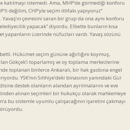
tiye katılmayı istemedi. Ama, MHP’de görmediği konforu
 değilim, CHP’yle seçim ittifakı yapıyoruz”
 Yavaş’ın çevresini saran bir grup da ona aynı konforu
elediyecilik yapacak” diyordu. Elbette bunların kısa
set yapanların üzerinde nüfuzları vardı. Yavaş sözünü
aybetti. Hükümet seçim gününe ağırlığını koymuş,
lan Gökçek’i toparlamış ve oy toplama merkezlerine
de toplanan binlerce Ankaralı, bir hak gasbına engel
riyordu. YSK’nın Sıhhiye’deki binasının yanındaki Gür
disine destek olanların alandan ayrılmalarını ve eve
, elinden alınan seçimleri bir hukukçu olarak mahkemeye
an’a bu sistemle uyumlu çalışacağının işaretini çakmayı
 görüyordu.