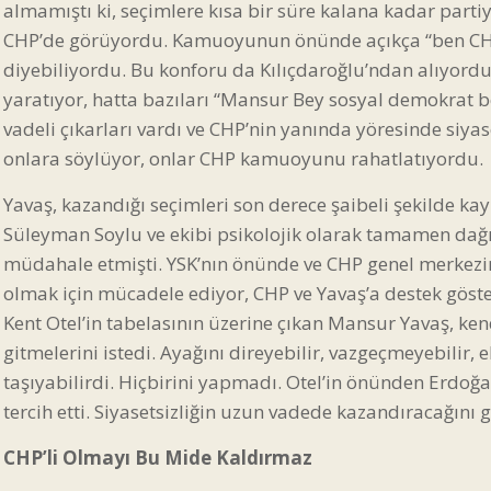
almamıştı ki, seçimlere kısa bir süre kalana kadar par
CHP’de görüyordu. Kamuoyunun önünde açıkça “ben CHP’li
diyebiliyordu. Bu konforu da Kılıçdaroğlu’ndan alıyordu.
yaratıyor, hatta bazıları “Mansur Bey sosyal demokrat b
vadeli çıkarları vardı ve CHP’nin yanında yöresinde siya
onlara söylüyor, onlar CHP kamuoyunu rahatlatıyordu.
Yavaş, kazandığı seçimleri son derece şaibeli şekilde k
Süleyman Soylu ve ekibi psikolojik olarak tamamen dağı
müdahale etmişti. YSK’nın önünde ve CHP genel merkezin
olmak için mücadele ediyor, CHP ve Yavaş’a destek göste
Kent Otel’in tabelasının üzerine çıkan Mansur Yavaş, ken
gitmelerini istedi. Ayağını direyebilir, vazgeçmeyebilir
taşıyabilirdi. Hiçbirini yapmadı. Otel’in önünden Erdoğ
tercih etti. Siyasetsizliğin uzun vadede kazandıracağını
CHP’li Olmayı Bu Mide Kaldırmaz