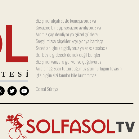
Biz şimdi alçak sesle konuşuyoruz ya
Sessizce birleşip sessizce ayrılıyoruz ya
Anamız çay demliyor ya güzel günlere
Sevgilimizse çiçekler koyuyor ya bardağa
Sabahları işimize gidiyoruz ya sessiz sedasız
Bu, böyle gidecek demek değil bu işler
Biz şimdi yanyana geliyor ve çoğalıyoruz
Ama bir ağızdan tutturduğumuz gün hürlüğün havasını
İşte o gün sizi tanrılar bile kurtaramaz
Cemal Süreya