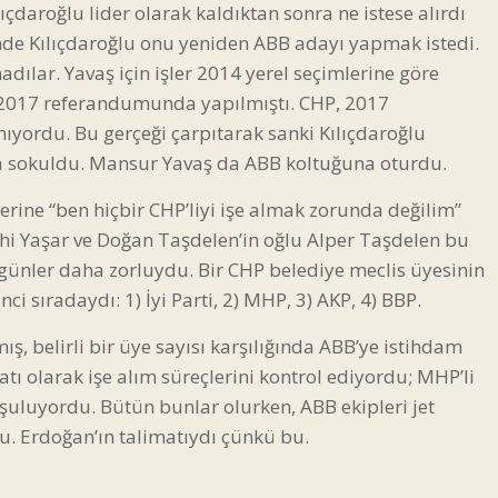
ıçdaroğlu lider olarak kaldıktan sonra ne istese alırdı
ğinde Kılıçdaroğlu onu yeniden ABB adayı yapmak istedi.
adılar. Yavaş için işler 2014 yerel seçimlerine göre
 2017 referandumunda yapılmıştı. CHP, 2017
yordu. Bu gerçeği çarpıtarak sanki Kılıçdaroğlu
ma sokuldu. Mansur Yavaş da ABB koltuğuna oturdu.
lerine “ben hiçbir CHP’liyi işe almak zorunda değilim”
ethi Yaşar ve Doğan Taşdelen’in oğlu Alper Taşdelen bu
günler daha zorluydu. Bir CHP belediye meclis üyesinin
ci sıradaydı: 1) İyi Parti, 2) MHP, 3) AKP, 4) BBP.
ış, belirli bir üye sayısı karşılığında ABB’ye istihdam
ı olarak işe alım süreçlerini kontrol ediyordu; MHP’li
nuşuluyordu. Bütün bunlar olurken, ABB ekipleri jet
rdu. Erdoğan’ın talimatıydı çünkü bu.