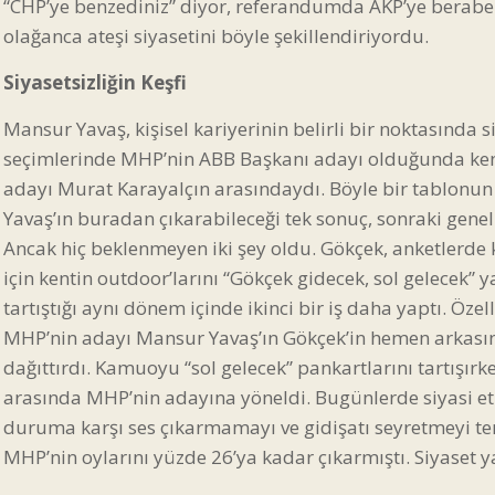
“CHP’ye benzediniz” diyor, referandumda AKP’ye beraber
olağanca ateşi siyasetini böyle şekillendiriyordu.
Siyasetsizliğin Keşfi
Mansur Yavaş, kişisel kariyerinin belirli bir noktasında
seçimlerinde MHP’nin ABB Başkanı adayı olduğunda ken
adayı Murat Karayalçın arasındaydı. Böyle bir tablon
Yavaş’ın buradan çıkarabileceği tek sonuç, sonraki genel
Ancak hiç beklenmeyen iki şey oldu. Gökçek, anketlerde
için kentin outdoor’larını “Gökçek gidecek, sol gelecek
tartıştığı aynı dönem içinde ikinci bir iş daha yaptı. Öz
MHP’nin adayı Mansur Yavaş’ın Gökçek’in hemen arkasınd
dağıttırdı. Kamuoyu “sol gelecek” pankartlarını tartışır
arasında MHP’nin adayına yöneldi. Bugünlerde siyasi eti
duruma karşı ses çıkarmamayı ve gidişatı seyretmeyi ter
MHP’nin oylarını yüzde 26’ya kadar çıkarmıştı. Siyaset