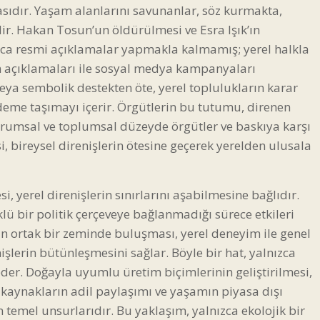
asıdır. Yaşam alanlarını savunanlar, söz kurmakta,
r. Hakan Tosun’un öldürülmesi ve Esra Işık’ın
zca resmi açıklamalar yapmakla kalmamış; yerel halkla
n açıklamaları ile sosyal medya kampanyaları
 veya sembolik destekten öte, yerel toplulukların karar
deme taşımayı içerir. Örgütlerin bu tutumu, direnen
urumsal ve toplumsal düzeyde örgütler ve baskıya karşı
i, bireysel direnişlerin ötesine geçerek yerelden ulusala
 yerel direnişlerin sınırlarını aşabilmesine bağlıdır.
lü bir politik çerçeveye bağlanmadığı sürece etkileri
rin ortak bir zeminde buluşması, yerel deneyim ile genel
işlerin bütünleşmesini sağlar. Böyle bir hat, yalnızca
eder. Doğayla uyumlu üretim biçimlerinin geliştirilmesi,
, kaynakların adil paylaşımı ve yaşamın piyasa dışı
 temel unsurlarıdır. Bu yaklaşım, yalnızca ekolojik bir