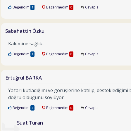
Beğendim
|
Beğenmedim
|
Cevapla
1
0
Sabahattin Özkul
Kalemine sağlık..
Beğendim
|
Beğenmedim
|
Cevapla
1
0
Ertuğrul BARKA
Yazarı kutladığımı ve görüşlerine katılıp, desteklediğimi b
doğru olduğunu söylüyor.
Beğendim
|
Beğenmedim
|
Cevapla
4
0
Suat Turan