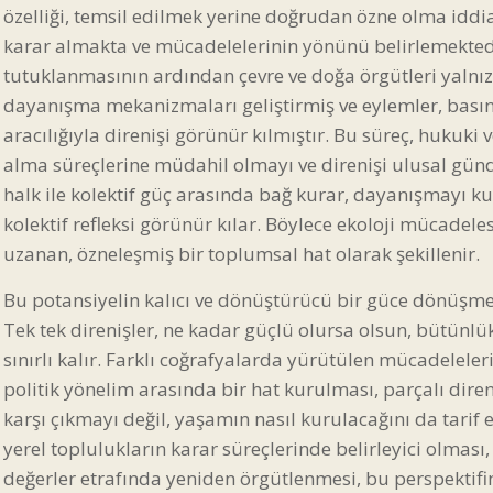
özelliği, temsil edilmek yerine doğrudan özne olma iddi
karar almakta ve mücadelelerinin yönünü belirlemektedi
tutuklanmasının ardından çevre ve doğa örgütleri yalnı
dayanışma mekanizmaları geliştirmiş ve eylemler, bası
aracılığıyla direnişi görünür kılmıştır. Bu süreç, hukuki
alma süreçlerine müdahil olmayı ve direnişi ulusal gün
halk ile kolektif güç arasında bağ kurar, dayanışmayı k
kolektif refleksi görünür kılar. Böylece ekoloji mücadeles
uzanan, özneleşmiş bir toplumsal hat olarak şekillenir.
Bu potansiyelin kalıcı ve dönüştürücü bir güce dönüşmesi,
Tek tek direnişler, ne kadar güçlü olursa olsun, bütünlük
sınırlı kalır. Farklı coğrafyalarda yürütülen mücadelele
politik yönelim arasında bir hat kurulması, parçalı diren
karşı çıkmayı değil, yaşamın nasıl kurulacağını da tarif 
yerel toplulukların karar süreçlerinde belirleyici olması
değerler etrafında yeniden örgütlenmesi, bu perspektifin