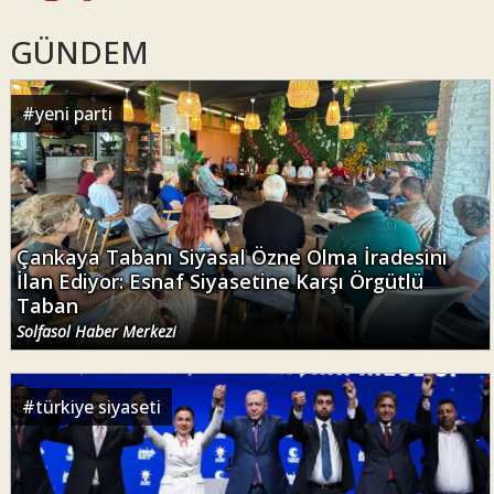
GÜNDEM
#
yeni parti
Çankaya Tabanı Siyasal Özne Olma İradesini
İlan Ediyor: Esnaf Siyasetine Karşı Örgütlü
Taban
Solfasol Haber Merkezi
#
türkiye siyaseti