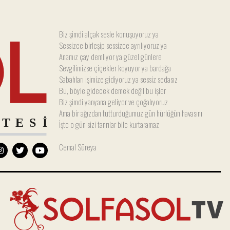
Biz şimdi alçak sesle konuşuyoruz ya
Sessizce birleşip sessizce ayrılıyoruz ya
Anamız çay demliyor ya güzel günlere
Sevgilimizse çiçekler koyuyor ya bardağa
Sabahları işimize gidiyoruz ya sessiz sedasız
Bu, böyle gidecek demek değil bu işler
Biz şimdi yanyana geliyor ve çoğalıyoruz
Ama bir ağızdan tutturduğumuz gün hürlüğün havasını
İşte o gün sizi tanrılar bile kurtaramaz
Cemal Süreya