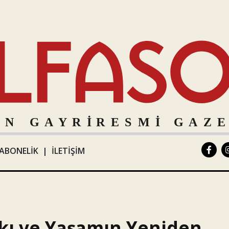
ABONELİK
|
İLETİŞİM
askı ve Yaşamın Yeniden