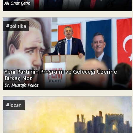
Ali Onat Çetin
#
politika
Yeni Parti'nin Programı ve Geleceği Üzerine
Birkaç Not
Dr. Mustafa Peköz
#
lozan