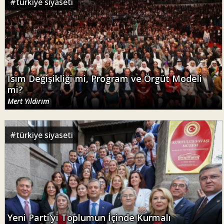
#
türkiye siyaseti
İsim Değişikliği mi, Program ve Örgüt Modeli
mi?
Mert Yıldırım
#
türkiye siyaseti
Yeni Parti’yi Toplumun İçinde Kurmalı