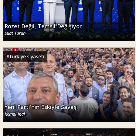
Rozet Değil, Temsil Değişiyor
Suat Turan
#
türkiye siyaseti
Yeni Parti'nin Eskiyle Savaşı
Kemal İnal