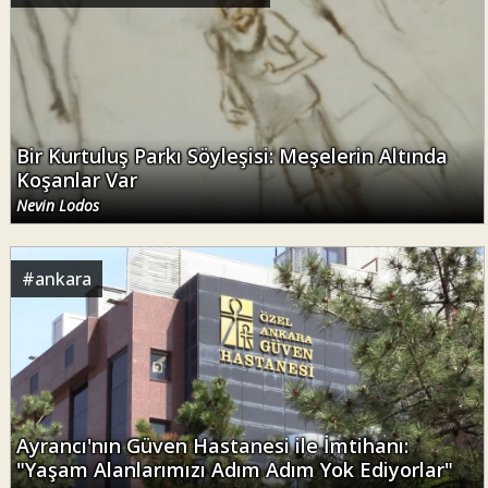
Bir Kurtuluş Parkı Söyleşisi: Meşelerin Altında
Koşanlar Var
Nevin Lodos
#
ankara
Ayrancı'nın Güven Hastanesi ile İmtihanı:
"Yaşam Alanlarımızı Adım Adım Yok Ediyorlar"