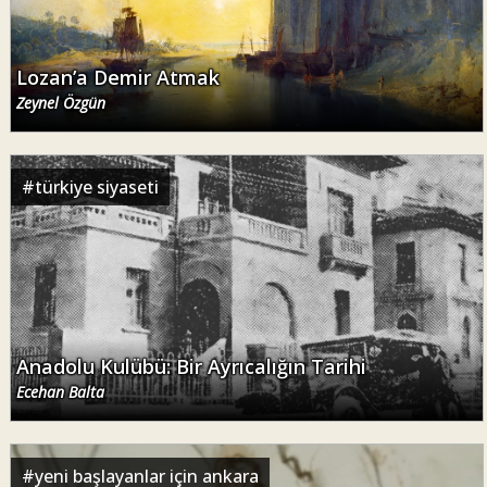
Lozan’a Demir Atmak
Zeynel Özgün
#
türkiye siyaseti
Anadolu Kulübü: Bir Ayrıcalığın Tarihi
Ecehan Balta
#
yeni başlayanlar için ankara