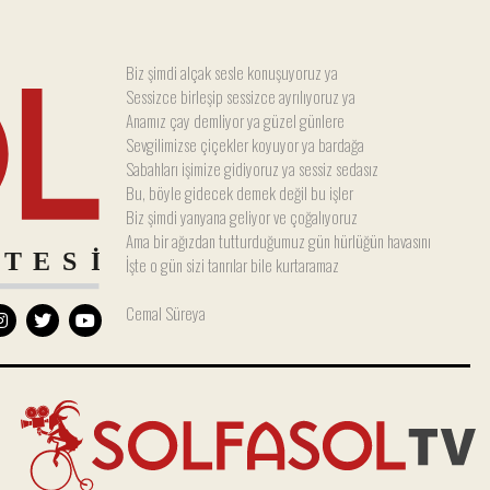
Biz şimdi alçak sesle konuşuyoruz ya
Sessizce birleşip sessizce ayrılıyoruz ya
Anamız çay demliyor ya güzel günlere
Sevgilimizse çiçekler koyuyor ya bardağa
Sabahları işimize gidiyoruz ya sessiz sedasız
Bu, böyle gidecek demek değil bu işler
Biz şimdi yanyana geliyor ve çoğalıyoruz
Ama bir ağızdan tutturduğumuz gün hürlüğün havasını
İşte o gün sizi tanrılar bile kurtaramaz
Cemal Süreya