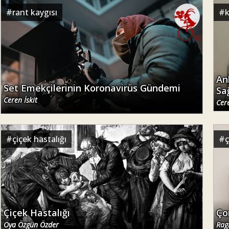
#
#
rant kaygısı
An
Set Emekçilerinin Koronavirüs Gündemi
Sa
Ceren İskit
Cere
#
çiçek hastalığı
#
Çiçek Hastalığı
Ço
Oya Özgün Özder
Rag