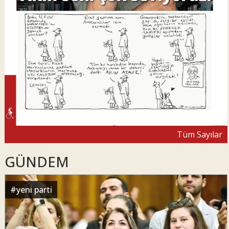
Tüm Sayılar
GÜNDEM
#
yeni parti