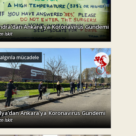
ndra'dan Ankara'ya Koronavirüs Gündemi
n İskit
salgınla mücadele
alya’dan Ankara'ya Koronavirüs Gündemi
n İskit