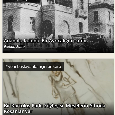
Anadolu Kulübü: Bir Ayrıcalığın Tarihi
Ecehan Balta
#
yeni başlayanlar için ankara
Bir Kurtuluş Parkı Söyleşisi: Meşelerin Altında
Koşanlar Var