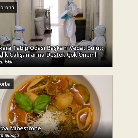
korona
kara Tabip Odası Başkanı Vedat Bulut:
ğlık Çalışanlarına Destek Çok Önemli
n İskit
çorba
rba Minestrone
ıp Bilboğa