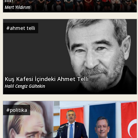
Mert Yıldırım
#
ahmet telli
Kuş Kafesi İçindeki Ahmet Telli
Halil Cengiz Gültekin
#
politika