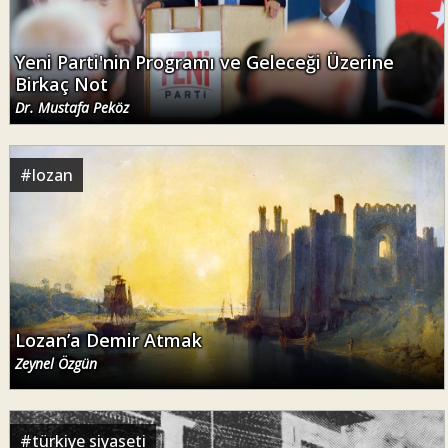
Yeni Parti'nin Programı ve Geleceği Üzerine
Birkaç Not
Dr. Mustafa Peköz
#
lozan
Lozan’a Demir Atmak
Zeynel Özgün
#
türkiye siyaseti