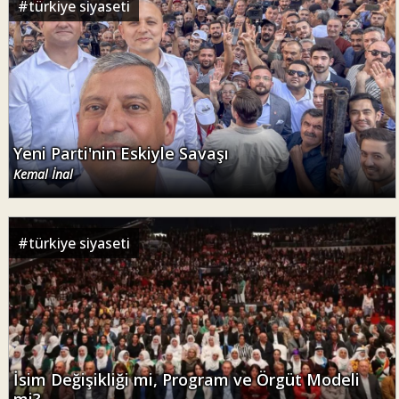
#
türkiye siyaseti
Yeni Parti'nin Eskiyle Savaşı
Kemal İnal
#
türkiye siyaseti
İsim Değişikliği mi, Program ve Örgüt Modeli
mi?