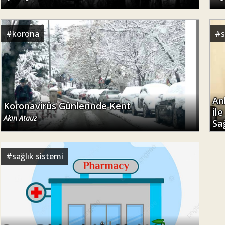
#
korona
#
s
An
Koronavirüs Günlerinde Kent
ile
Akın Atauz
Sa
#
sağlık sistemi