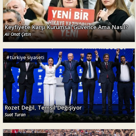
Keyfiyete Karşı Kurumsal Güvence Ama Nasıl?
Ali Onat Çetin
#
türkiye siyaseti
Rozet Değil, Temsil Değişiyor
Suat Turan