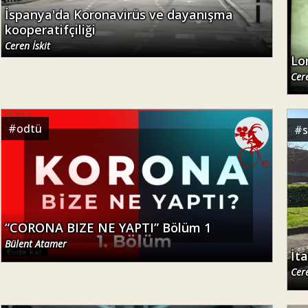
İspanya'da Koronavirüs ve dayanışma
kooperatifçiliği
Ceren İskit
Lo
Cere
#
odtü
#
“CORONA BIZE NE YAPTI” Bölüm 1
Bülent Atamer
İt
Cere