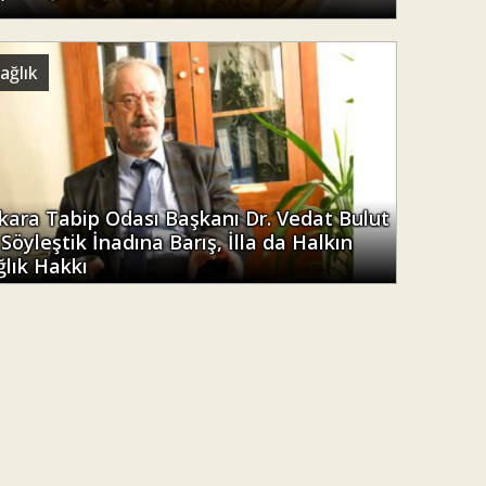
ağlık
kara Tabip Odası Başkanı Dr. Vedat Bulut
 Söyleştik İnadına Barış, İlla da Halkın
ğlık Hakkı