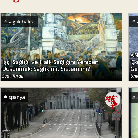
#
sağlık hakkı
#
s
AN
İşçi Sağlığı ve Halk Sağlığını Yeniden
‘Ç
Düşünmek: Sağlık mı, Sistem mi?
Ge
Suat Turan
Umu
#
ispanya
#