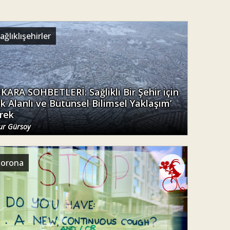
ağlıklışehirler
KARA SOHBETLERİ: Sağlıklı Bir Şehir için
ok Alanlı ve Bütünsel Bilimsel Yaklaşım’
rek
r Gürsoy
korona