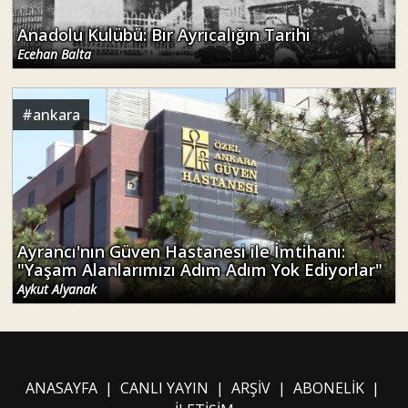
Anadolu Kulübü: Bir Ayrıcalığın Tarihi
Ecehan Balta
#
ankara
Ayrancı'nın Güven Hastanesi ile İmtihanı:
"Yaşam Alanlarımızı Adım Adım Yok Ediyorlar"
Aykut Alyanak
ANASAYFA
|
CANLI YAYIN
|
ARŞİV
|
ABONELİK
|