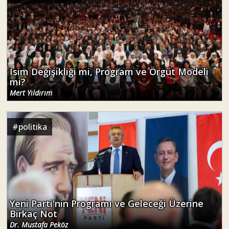
İsim Değişikliği mi, Program ve Örgüt Modeli
mi?
Mert Yıldırım
#
politika
Yeni Parti'nin Programı ve Geleceği Üzerine
Birkaç Not
Dr. Mustafa Peköz