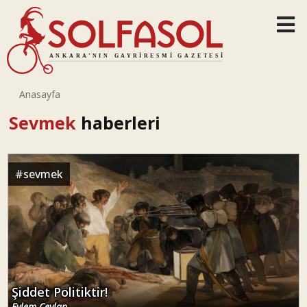
Anasayfa
Sevmek
haberleri
#
sevmek
Şiddet Politiktir!
Eylem Ceylan