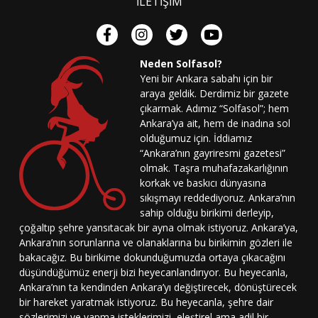
İLETİŞİM
Neden Solfasol?
Yeni bir Ankara sabahı için bir
araya geldik. Derdimiz bir gazete
çıkarmak. Adımız “Solfasol”; hem
Ankara’ya ait, hem de inadına sol
olduğumuz için. İddiamız
“Ankara’nın gayriresmi gazetesi”
olmak. Taşra muhafazakarlığının
korkak ve baskıcı dünyasına
sıkışmayı reddediyoruz. Ankara’nın
sahip olduğu birikimi derleyip,
çoğaltıp şehre yansıtacak bir ayna olmak istiyoruz. Ankara’ya,
Ankara’nın sorunlarına ve olanaklarına bu birikimin gözleri ile
bakacağız. Bu birikime dokunduğumuzda ortaya çıkacağını
düşündüğümüz enerji bizi heyecanlandırıyor. Bu heyecanla,
Ankara’nın ta kendinden Ankara’yı değiştirecek, dönüştürecek
bir hareket yaratmak istiyoruz. Bu heyecanla, şehre dair
sözlerimizi ve yapma isteklerimizi, eleştirel ama adil bir