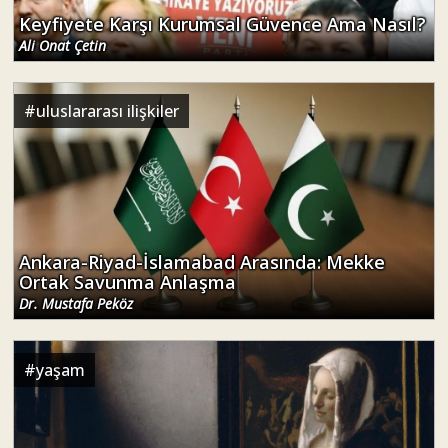
Keyfiyete Karşı Kurumsal Güvence Ama Nasıl?
Ali Onat Çetin
#
uluslararası ilişkiler
Ankara-Riyad-İslamabad Arasında: Mekke
Ortak Savunma Anlaşma
Dr. Mustafa Peköz
#
yaşam