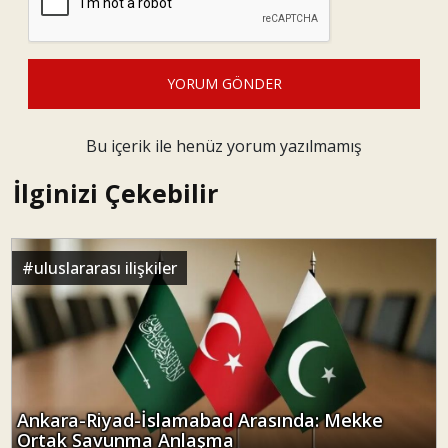
YORUM GÖNDER
Bu içerik ile henüz yorum yazılmamış
İlginizi Çekebilir
#
uluslararası ilişkiler
Ankara-Riyad-İslamabad Arasında: Mekke
Ortak Savunma Anlaşma