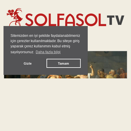
Sitemizden en iyi şekilde faydalanabilmeniz
için çerezler kullanılmaktadır. Bu siteye giriş
GÜNDEM
yaparak çerez kullanımını kabul etmiş
sayılıyorsunuz.
Daha fazla bilgi
#
barış
Gizle
Tamam
Barışa Giden Uzun Yolda Camuscu Cesaret,
Kahraman ve Mücadele Sorumluluğu
Mehmet Onur Yılmaz