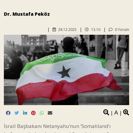
Dr. Mustafa Peköz
28.12.2025
13.10
0 Yorum
A
|
|
İsrail Başbakanı Netanyahu’nun ‘Somaliland’ı