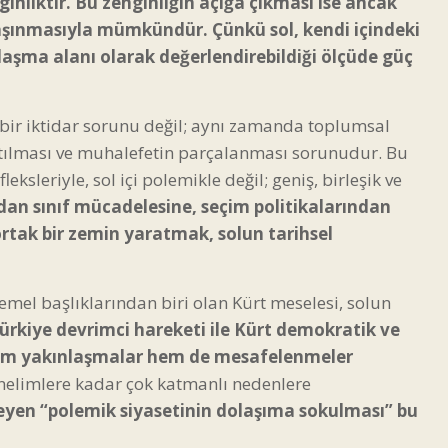
ginliktir. Bu zenginliğin açığa çıkması ise ancak
ne taşınmasıyla mümkündür. Çünkü sol, kendi içindeki
klaşma alanı olarak değerlendirebildiği ölçüde güç
bir iktidar sorunu değil; aynı zamanda toplumsal
atılması ve muhalefetin parçalanması sorunudur. Bu
ksleriyle, sol içi polemikle değil; geniş, birleşik ve
ndan sınıf mücadelesine, seçim politikalarından
rtak bir zemin yaratmak, solun tarihsel
el başlıklarından biri olan Kürt meselesi, solun
ürkiye devrimci hareketi ile Kürt demokratik ve
k hem yakınlaşmalar hem de mesafelenmeler
önelimlere kadar çok katmanlı nedenlere
yen “polemik siyasetinin dolaşıma sokulması” bu