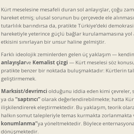
Kürt meselesine mesafeli duran sol anlayışlar, çoğu zam
hareket etmiş; ulusal sorunun bu çerçevede ele alınması
tutarlılık barındırsa da, pratikte Türkiye’deki demokras
hareketiyle yeterince güçlü bağlar kurulamamasına yol
etkisini sınırlayan bir unsur haline gelmiştir.
Farklı ideolojik zeminlerden gelen üç yaklaşım — kendi
anlayışlar
ve
Kemalist çizgi
— Kürt meselesi söz konusu
pratikte benzer bir noktada buluşmaktadır: Kürtlerin t
geliştirmemek.
Marksist/devrimci
olduğunu iddia eden kimi çevreler, s
ya da
“saptırıcı”
olarak değerlendirebilmekte; hatta Kürt
ilişkilendirerek eleştirmektedir. Bu yaklaşım, teorik ola
halkın somut talepleriyle temas kurmakta zorlanmakta
konumlanma”
ya yöneltmektedir. Böylece enternasyona
dönüşmektedir.