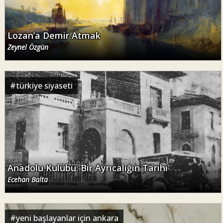
Lozan’a Demir Atmak
Zeynel Özgün
#
türkiye siyaseti
Anadolu Kulübü: Bir Ayrıcalığın Tarihi
Ecehan Balta
#
yeni başlayanlar için ankara