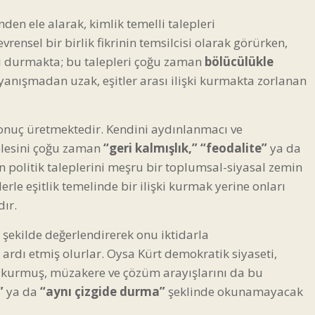
nden ele alarak, kimlik temelli talepleri
rensel bir birlik fikrinin temsilcisi olarak görürken,
feli durmakta; bu talepleri çoğu zaman
bölücülükle
ayanışmadan uzak, eşitler arası ilişki kurmakta zorlanan
 sonuç üretmektedir. Kendini aydınlanmacı ve
elesini çoğu zaman
“geri kalmışlık,”
“feodalite”
ya da
 politik taleplerini meşru bir toplumsal-siyasal zemin
rle eşitlik temelinde bir ilişki kurmak yerine onları
ır.
r şekilde değerlendirerek onu iktidarla
 ardı etmiş olurlar. Oysa Kürt demokratik siyaseti,
as kurmuş, müzakere ve çözüm arayışlarını da bu
”
ya da
“aynı çizgide durma”
şeklinde okunamayacak