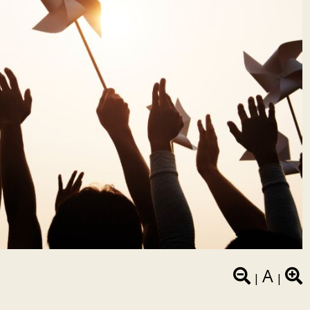
A
|
|