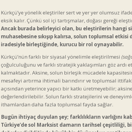
Kürkçü’ye yönelik eleştiriler sert ve yer yer olumsuz ifa
eksik kalır. Çünkü sol içi tartışmalar, doğası gereği eleşt
Ancak burada belirleyici olan, bu eleştirilerin hangi s
muhasebesine sıkışıp kalırsa, solun toplumsal etkisi d
iradesiyle birleştiğinde, kurucu bir rol oynayabilir.
Kürkçü’nün farklı bir siyasal yönelimle eleştirilmesi
(sağc
çoğulculuğunu ve farklı stratejik yaklaşımları göz ardı et
kalmaktadır. Aksine, solun birleşik mücadele kapasitesini
mesafeyi artırma ihtimali barındırır ve toplumsal ittifak
açısından yeterince yapıcı bir katkı üretmeyebilir; aksine
değerlendirilebilir. Solun farklı stratejilerini ve deneyim
ithamlardan daha fazla toplumsal fayda sağlar.
Bugün ihtiyaç duyulan şey; farklılıkların varlığını kab
Türkiye’de sol Marksist damarın tarihsel çeşitliliği, 