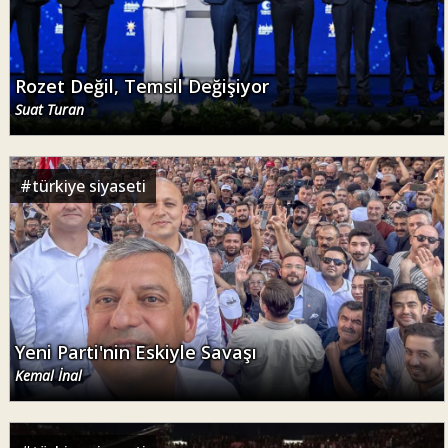
Rozet Değil, Temsil Değişiyor
Suat Turan
#
türkiye siyaseti
Yeni Parti'nin Eskiyle Savaşı
Kemal İnal