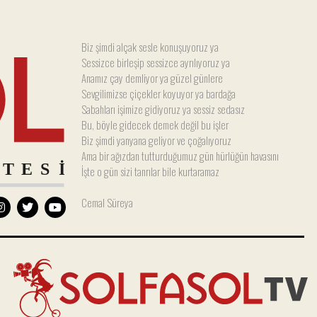
Biz şimdi alçak sesle konuşuyoruz ya
Sessizce birleşip sessizce ayrılıyoruz ya
Anamız çay demliyor ya güzel günlere
Sevgilimizse çiçekler koyuyor ya bardağa
Sabahları işimize gidiyoruz ya sessiz sedasız
Bu, böyle gidecek demek değil bu işler
Biz şimdi yanyana geliyor ve çoğalıyoruz
Ama bir ağızdan tutturduğumuz gün hürlüğün havasını
İşte o gün sizi tanrılar bile kurtaramaz
Cemal Süreya