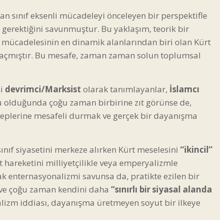
an sınıf eksenli mücadeleyi önceleyen bir perspektifle
 gerektiğini savunmuştur. Bu yaklaşım, teorik bir
i mücadelesinin en dinamik alanlarından biri olan Kürt
 açmıştır. Bu mesafe, zaman zaman solun toplumsal
ni
devrimci/Marksist
olarak tanımlayanlar,
İslamcı
 olduğunda çoğu zaman birbirine zıt görünse de,
aleplerine mesafeli durmak ve gerçek bir dayanışma
ınıf siyasetini merkeze alırken Kürt meselesini
“ikincil”
 hareketini milliyetçilikle veya emperyalizmle
rak enternasyonalizmi savunsa da, pratikte ezilen bir
 ve çoğu zaman kendini daha
“sınırlı bir siyasal alanda
lizm iddiası, dayanışma üretmeyen soyut bir ilkeye