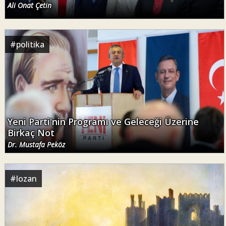
Ali Onat Çetin
#
politika
Yeni Parti'nin Programı ve Geleceği Üzerine
Birkaç Not
Dr. Mustafa Peköz
#
lozan