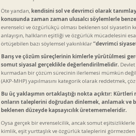
Öte yandan,
kendisini sol ve devrimci olarak tanımla
konusunda zaman zaman ulusalcı söylemlerle benzeşe
evrenselci ve özgürlükçü olması beklenen sol siyasetin ken
anlayışın, halkların eşitliği ve özgürlük mücadelesini es
örtüşebilen bazı söylemsel yakınlıklar
“devrimci siyase
Barış ve çözüm
süreçlerinin kimlerle yürütülmesi gere
somut siyasal gerçeklikle değerlendirilmelidir.
Devlet
kurmadan bir çözüm sürecinin ilerlemesi mümkün değildir
(AKP-MHP) yapılmasını kategorik olarak reddetmek, çözüm 
Bu üç yaklaşımın ortaklaştığı nokta açıktır: Kürtleri 
onların taleplerini doğrudan dinlemek, anlamak ve
beklenen düzeyde kapsayıcılık üretememeleridir.
Oysa gerçek bir evrenselcilik, ancak somut eşitsizliklerle
kimlik, eşit yurttaşlık ve özgürlük taleplerini görmezde