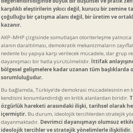
değerlendirildiğinde büyük bir düşünsel ve pratik zen
karşılıklı eleştirilerin yıkıcı değil, kurucu bir zemi
çoğulluğu bir çatışma alanı değil, bir üretim ve orta
kazanır.
AKP–MHP çizgisinde somutlaşan otoriterleşme yalnızca 
alanın daraltılması, demokratik mekanizmaların zayıfl
nedenle bu yapıya karşı verilecek mücadele, dar grup refle
dayanışmacı bir hatla yürütülmelidir.
İttifak anlayışı
bölgesel gelişmelere kadar uzanan tüm başlıklarda o
sorumluluğudur.
Bu bağlamda, Türkiye’de demokrasi mücadelesinin en tem
kendisini konumlandırdığı en kritik alanlardan biridir.
T
özgürlük hareketi arasındaki ilişki, tarihsel olara
içermiştir.
Bu durum, ideolojik tercihlerden stratejik y
dayanmaktadır.
Devrimci dayanışmayı olumsuz etkile
ideolojik tercihler ve stratejik yönelimlerle ilişkilidir.