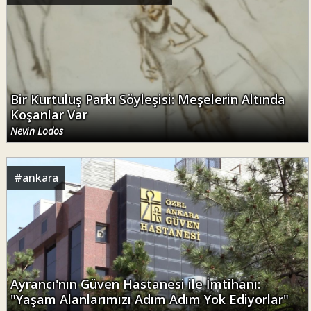
Bir Kurtuluş Parkı Söyleşisi: Meşelerin Altında
Koşanlar Var
Nevin Lodos
#
ankara
Ayrancı'nın Güven Hastanesi ile İmtihanı:
"Yaşam Alanlarımızı Adım Adım Yok Ediyorlar"