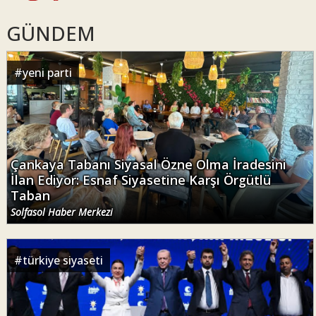
GÜNDEM
#
yeni parti
Çankaya Tabanı Siyasal Özne Olma İradesini
İlan Ediyor: Esnaf Siyasetine Karşı Örgütlü
Taban
Solfasol Haber Merkezi
#
türkiye siyaseti