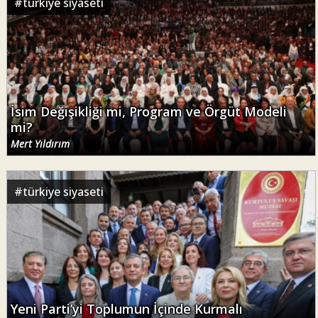
#
türkiye siyaseti
İsim Değişikliği mi, Program ve Örgüt Modeli
mi?
Mert Yıldırım
#
türkiye siyaseti
Yeni Parti’yi Toplumun İçinde Kurmalı