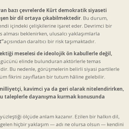
yan bazı çevrelerde Kürt demokratik siyaseti
n bir dil ortaya çıkabilmektedir
. Bu durum,
di içindeki çelişkilerine işaret eder. Devrimci bir
as alması beklenirken, ulusalcı yaklaşımlarla
t”
açısından daraltıcı bir risk taşımaktadır.
ktiği meselesi de ideolojik ön kabullerle değil,
 gücünü elinde bulunduran aktörlerle temas
. Bu nedenle, görüşmelerin belirli siyasi partilerle
fikrini zayıflatan bir tutum hâline gelebilir.
milliyetçi, kavimci ya da geri olarak nitelendirirken,
 bu taleplerle dayanışma kurmak konusunda
 yüzleştiği ölçüde anlam kazanır. Ezilen bir halkın dil,
n gelen hiçbir yaklaşım — adı ne olursa olsun — kendini