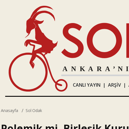
CANLI YAYIN
|
ARŞİV
|
Anasayfa
Sol Odak
Polemik mi, Birleşik Kuru