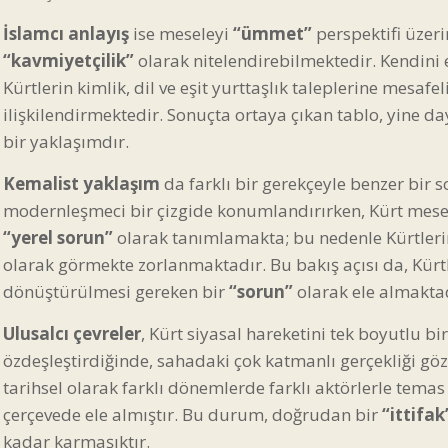
İslamcı anlayış
ise meseleyi
“ümmet”
perspektifi üzeri
“kavmiyetçilik”
olarak nitelendirebilmektedir. Kendini ev
Kürtlerin kimlik, dil ve eşit yurttaşlık taleplerine mesa
ilişkilendirmektedir. Sonuçta ortaya çıkan tablo, yine d
bir yaklaşımdır.
Kemalist yaklaşım
da farklı bir gerekçeyle benzer bir
modernleşmeci bir çizgide konumlandırırken, Kürt mes
“yerel sorun”
olarak tanımlamakta; bu nedenle Kürtlerin
olarak görmekte zorlanmaktadır. Bu bakış açısı da, Kürtle
dönüştürülmesi gereken bir
“sorun”
olarak ele almaktad
Ulusalcı çevreler
, Kürt siyasal hareketini tek boyutlu bi
özdeşleştirdiğinde, sahadaki çok katmanlı gerçekliği göz
tarihsel olarak farklı dönemlerde farklı aktörlerle tem
çerçevede ele almıştır. Bu durum, doğrudan bir
“ittifak
kadar karmaşıktır.