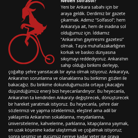
Neden Solfasol?
Yeni bir Ankara sabahı için bir
araya geldik. Derdimiz bir gazete
çıkarmak. Adımız “Solfasol”; hem
Ankara’ya ait, hem de inadına sol
olduğumuz için. İddiamız
“Ankara’nın gayriresmi gazetesi”
olmak. Taşra muhafazakarlığının
korkak ve baskıcı dünyasına
sıkışmayı reddediyoruz. Ankara’nın
sahip olduğu birikimi derleyip,
çoğaltıp şehre yansıtacak bir ayna olmak istiyoruz. Ankara’ya,
Ankara’nın sorunlarına ve olanaklarına bu birikimin gözleri ile
bakacağız. Bu birikime dokunduğumuzda ortaya çıkacağını
düşündüğümüz enerji bizi heyecanlandırıyor. Bu heyecanla,
Ankara’nın ta kendinden Ankara’yı değiştirecek, dönüştürecek
bir hareket yaratmak istiyoruz. Bu heyecanla, şehre dair
sözlerimizi ve yapma isteklerimizi, eleştirel ama adil bir
yaklaşımla Ankara’nın sokaklarına, meydanlarına,
üniversitelerine, kahvelerine, parklarına, kitapçılarına yaymak,
en uzak köşesine kadar ulaştırmak ve çoğalmak istiyoruz;
sonra sesimiz ve gücümüz nereye kadar yeter ise oraya