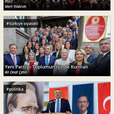
mi?
Mert Yıldırım
#
türkiye siyaseti
Yeni Parti’yi Toplumun İçinde Kurmalı
Ali Onat Çetin
#
politika