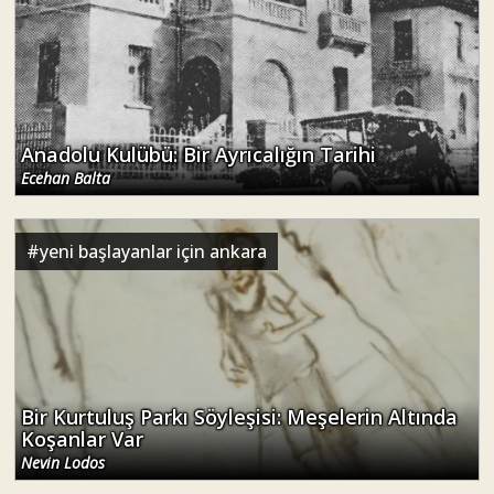
Anadolu Kulübü: Bir Ayrıcalığın Tarihi
Ecehan Balta
#
yeni başlayanlar için ankara
Bir Kurtuluş Parkı Söyleşisi: Meşelerin Altında
Koşanlar Var
Nevin Lodos