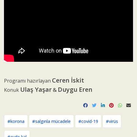
Ceren İskit
Programı hazırlayan
Ulaş Yaşar
Duygu Eren
&
Konuk
#korona
#salgınla mücadele
#covid-19
#virüs
#evde kal